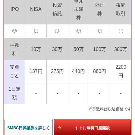
単元
投資
外国
夜間
IPO
NISA
未満
信託
株
取引
株
◎
◎
◎
◎
◎
〇
手数
10万
30万
50万
100万
300万
料
売買
2200
137円
275円
440円
880円
ごと
円
1日定
-
-
-
-
-
額
※手数料は税込価格です
SMBC日興証券を詳しく
すぐに無料口座開設