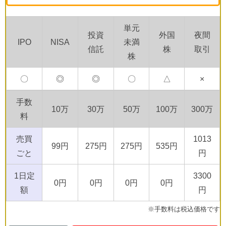
単元
投資
外国
夜間
IPO
NISA
未満
信託
株
取引
株
〇
◎
◎
〇
△
×
手数
10万
30万
50万
100万
300万
料
売買
1013
99円
275円
275円
535円
ごと
円
1日定
3300
0円
0円
0円
0円
額
円
※手数料は税込価格です