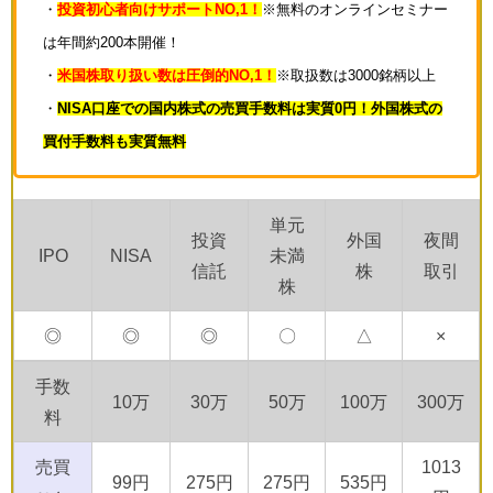
・
投資初心者向けサポートNO,1！
※無料のオンラインセミナー
は年間約200本開催！
・
米国株取り扱い数は圧倒的NO,1！
※取扱数は3000銘柄以上
・
NISA口座での国内株式の売買手数料は実質0円！外国株式の
買付手数料も実質無料
単元
投資
外国
夜間
IPO
NISA
未満
信託
株
取引
株
◎
◎
◎
〇
△
×
手数
10万
30万
50万
100万
300万
料
売買
1013
99円
275円
275円
535円