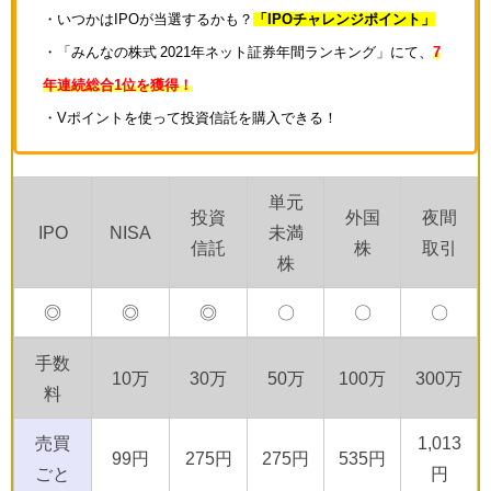
・いつかはIPOが当選するかも？
「IPOチャレンジポイント」
・「みんなの株式 2021年ネット証券年間ランキング」にて、
7
年連続総合1位を獲得！
・Vポイントを使って投資信託を購入できる！
単元
投資
外国
夜間
IPO
NISA
未満
信託
株
取引
株
◎
◎
◎
〇
〇
〇
手数
10万
30万
50万
100万
300万
料
売買
1,013
99円
275円
275円
535円
ごと
円