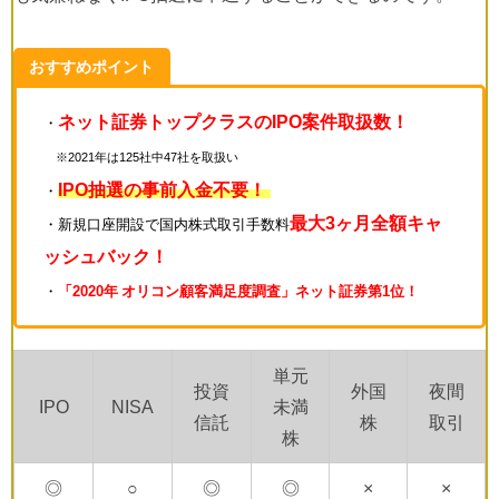
おすすめポイント
ネット証券トップクラスのIPO案件取扱数！
・
※2021年は125社中47社を取扱い
IPO抽選の事前入金不要！
・
最大3ヶ月全額キャ
・新規口座開設で国内株式取引手数料
ッシュバック！
・
「2020年 オリコン顧客満足度調査」ネット証券第1位！
単元
投資
外国
夜間
IPO
NISA
未満
信託
株
取引
株
◎
○
◎
◎
×
×