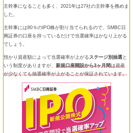
主幹事になることも多く、2021年は27社の主幹事を務めま
した。
主幹事には80％のIPO株が割り当てられるので、SMBC日
興証券の口座を持っているだけで当選確率はかなり上がる
でしょう。
預かり資産額によって当選確率が上がる
ステージ別抽選
と
いう制度がありますが、
新規口座開設から3ヶ月間
は資産
が少なくても抽選確率が上がることが保証されています。