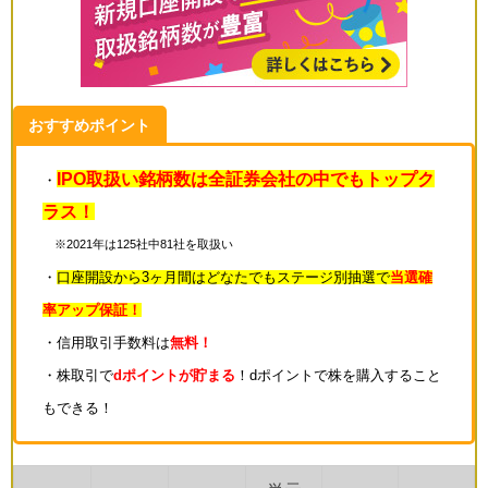
おすすめポイント
IPO取扱い銘柄数は全証券会社の中でもトップク
・
ラス！
※2021年は125社中81社を取扱い
・
口座開設から3ヶ月間はどなたでもステージ別抽選で
当選確
率アップ
保証！
・信用取引手数料は
無料！
・
株取引で
dポイントが貯まる
！dポイントで株を購入すること
もできる！