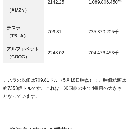
2142.25
1,089,806,450千
（AMZN）
テスラ
709.81
735,370,205千
（TSLA）
アルファベット
2248.02
704,476,453千
（GOOG）
テスラの株価は
709.81
ドル（
5
月
18
日時点）で、時価総額は
約
7353
億ドルです。これは、米国株の中で
4
番目の大きさ
となっています。