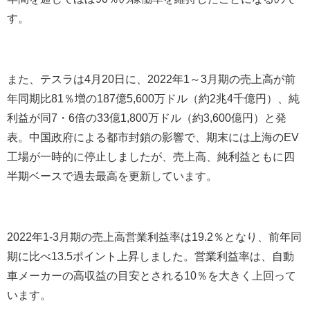
す。
また、テスラは
4
月
20
日に、
2022
年
1
～
3
月期の売上高が前
年同期比
81
％増の
187
億
5,600
万ドル（約
2
兆
4
千億円）、純
利益が同
7
・
6
倍の
33
億
1,800
万ドル（約
3,600
億円）と発
表。中国政府による都市封鎖の影響で、期末には上海の
EV
工場が一時的に停止しましたが、売上高、純利益ともに四
半期ベースで過去最高を更新しています。
2022
年
1-3
月期の売上高営業利益率は
19.2
％となり、前年同
期に比べ
13.5
ポイント上昇しました。営業利益率は、自動
車メーカーの高収益の目安とされる
10
％を大きく上回って
います。