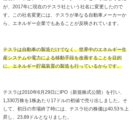
が、
2017
年に現在のテスラ社という社名に変更したので
す。この社名変更には、テスラが単なる自動車メーカーか
ら、エネルギー企業でもあることが反映されています。
テスラは自動車の製造だけでなく、世界中のエネルギー生
産システムや電力による移動手段を改善することを目的
に、エネルギー貯蔵装置の製造も行っているからです。
テスラは
2010
年
6
月
29
日に
IPO
（新規株式公開）を行い、
1,330
万株を
1
株あたり
17
ドルの初値で売り出しました。そ
して、初日の市場終了時には、テスラ社の株価は
40.53
％上
昇し、
23.89
ドルとなりました。