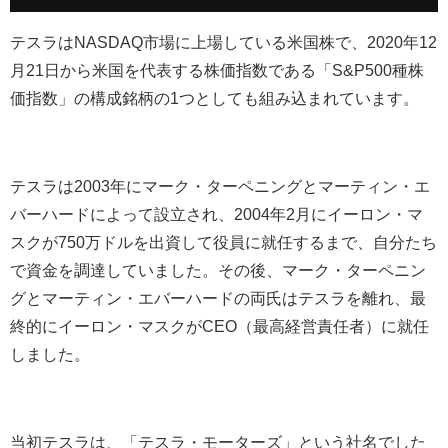
テスラは
NASDAQ
市場に上場している米国株で、
2020
年
12
月
21
日から米国を代表する株価指数である「
S&P500
種株
価指数」の構成銘柄の
1
つとしても組み込まれています。
テスラは
2003
年にマーク・ターペニングとマーティン・エ
バーハードによって設立され、
2004
年
2
月にイーロン・マ
スクが
750
万ドルを出資して役員に就任するまで、自分たち
で資金を調達していました。その後、マーク・ターペニン
グとマーティン・エバーハードの両氏はテスラを離れ、最
終的にイーロン・マスクが
CEO
（最高経営責任者）に就任
しました。
当初テスラは、「テスラ・モーターズ」という社名でした