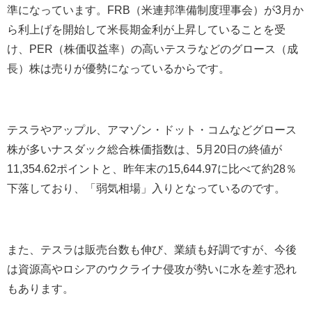
準になっています。
FRB
（米連邦準備制度理事会）が
3
月か
ら利上げを開始して米長期金利が上昇していることを受
け、
PER
（株価収益率）の高いテスラなどのグロース（成
長）株は売りが優勢になっているからです。
テスラやアップル、アマゾン・ドット・コムなどグロース
株が多いナスダック総合株価指数は、
5
月
20
日の終値が
11,354.62
ポイントと、昨年末の
15,644.97
に比べて約
28
％
下落しており、「弱気相場」入りとなっているのです。
また、テスラは販売台数も伸び、業績も好調ですが、今後
は資源高やロシアのウクライナ侵攻が勢いに水を差す恐れ
もあります。