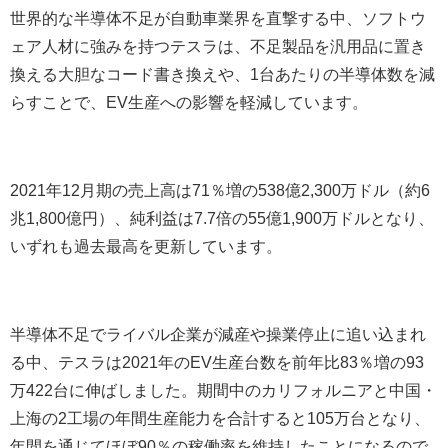
世界的な半導体不足が自動車業界を直撃する中、ソフトウ
ェア人材に強みを持つテスラは、不足製品を汎用品に置き
換える大胆なコード書き換えや、
1
台あたりの半導体数を減
らすことで、
EV
生産への影響を軽減しています。
2021
年
12
月期の売上高は
71
％増の
538
億
2,300
万ドル（約
6
兆
1,800
億円）、純利益は
7.7
倍の
55
億
1,900
万ドルとなり、
いずれも過去最高を更新しています。
半導体不足でライバル企業が減産や操業停止に追い込まれ
る中、テスラは
2021
年の
EV
生産台数を前年比
83
％増の
93
万
422
台に伸ばしました。期間中のカリフォルニアと中国・
上海の
2
工場の年間生産能力を合計すると
105
万台となり、
年間を通じてほぼ
90
％の稼働率を維持したことになるので