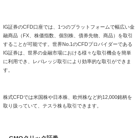
IG
証券の
CFD
口座では、
1
つのプラットフォームで幅広い金
融商品（
FX
、株価指数、個別株、債券先物、商品）を取引
することが可能です。世界
No.1
の
CFD
プロバイダーである
IG
証券は、世界の金融市場における様々な取引機会を簡単
に利用でき、レバレッジ取引により効率的な取引ができま
す。
株式
CFD
では米国株や日本株、欧州株など約
12,000
銘柄を
取り扱っていて、テスラ株も取引できます。