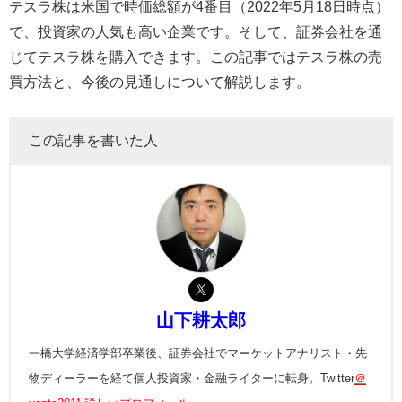
テスラ株は米国で時価総額が
4
番目（
2022
年
5
月
18
日時点）
で、投資家の人気も高い企業です。そして、証券会社を通
じてテスラ株を購入できます。この記事ではテスラ株の売
買方法と、今後の見通しについて解説します。
この記事を書いた人
山下耕太郎
一橋大学経済学部卒業後、証券会社でマーケットアナリスト・先
物ディーラーを経て個人投資家・金融ライターに転身。Twitter
＠