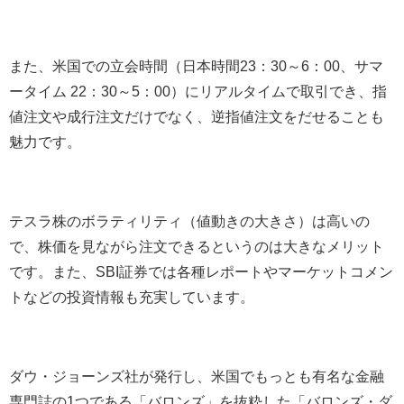
また、米国での立会時間（日本時間
23
：
30
～
6
：
00
、サマ
ータイム
22
：
30
～
5
：
00
）にリアルタイムで取引でき、指
値注文や成行注文だけでなく、逆指値注文をだせることも
魅力です。
テスラ株のボラティリティ（値動きの大きさ）は高いの
で、株価を見ながら注文できるというのは大きなメリット
です。また、
SBI
証券では各種レポートやマーケットコメン
トなどの投資情報も充実しています。
ダウ・ジョーンズ社が発行し、米国でもっとも有名な金融
専門誌の
1
つである「バロンズ」を抜粋した「バロンズ・ダ