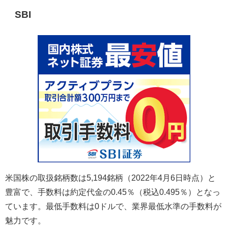
SBI
米国株の取扱銘柄数は
5,194
銘柄（
2022
年
4
月
6
日時点）と
豊富で、手数料は約定代金の
0.45
％（税込
0.495
％）となっ
ています。最低手数料は
0
ドルで、業界最低水準の手数料が
魅力です。