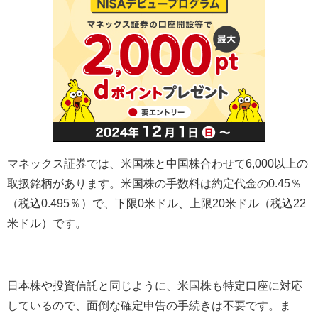
マネックス証券では、米国株と中国株合わせて
6,000
以上の
取扱銘柄があります。米国株の手数料は約定代金の
0.45
％
（税込
0.495
％）で、下限
0
米ドル、上限
20
米ドル（税込
22
米ドル）です。
日本株や投資信託と同じように、米国株も特定口座に対応
しているので、面倒な確定申告の手続きは不要です。ま