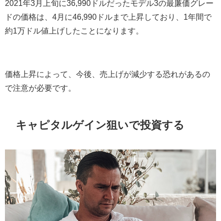
2021
年
3
月上旬に
36,990
ドルだったモデル
3
の最廉価グレー
ドの価格は、
4
月に
46,990
ドルまで上昇しており、
1
年間で
約
1
万ドル値上げしたことになります。
価格上昇によって、今後、売上げが減少する恐れがあるの
で注意が必要です。
キャピタルゲイン狙いで投資する