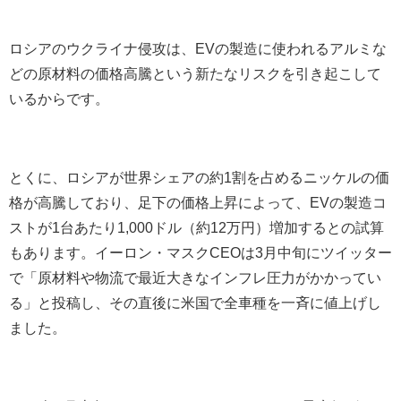
ロシアのウクライナ侵攻は、
EV
の製造に使われるアルミな
どの原材料の価格高騰という新たなリスクを引き起こして
いるからです。
とくに、ロシアが世界シェアの約
1
割を占めるニッケルの価
格が高騰しており、足下の価格上昇によって、
EV
の製造コ
ストが
1
台あたり
1,000
ドル（約
12
万円）増加するとの試算
もあります。イーロン・マスク
CEO
は
3
月中旬にツイッター
で「原材料や物流で最近大きなインフレ圧力がかかってい
る」と投稿し、その直後に米国で全車種を一斉に値上げし
ました。