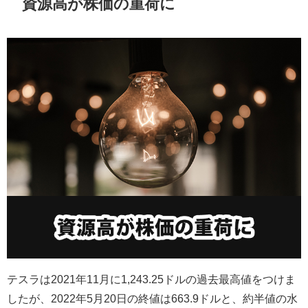
資源高が株価の重荷に
テスラは
2021
年
11
月に
1,243.25
ドルの過去最高値をつけま
したが、
2022
年
5
月
20
日の終値は
663.9
ドルと、約半値の水