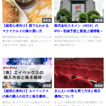
株投資
株投資
【超初心者向け】誰でもわかる
株式会社スタメン（4019）の
マクドナルドの株の買い方
IPO～初値予想と新規上場情報～
株式投資初心者のために、マクドナルドの
2020年12月15日(火)にマザーズに新規上
株の買い方や株主優待・配当などについて
場予定の株式会社スタメン（4019）の詳
も分かりやすく解説します。...
細と初値予想です。...
株投資
株投資
【超初心者向け】エイベックス
きんえいの株を買う方法と株主
の株の購入の仕方と株主優待に
優待について
ついて
株式はじめ エイベックスは青山のビル売
きんえいの株を買う方法と株主優待につい