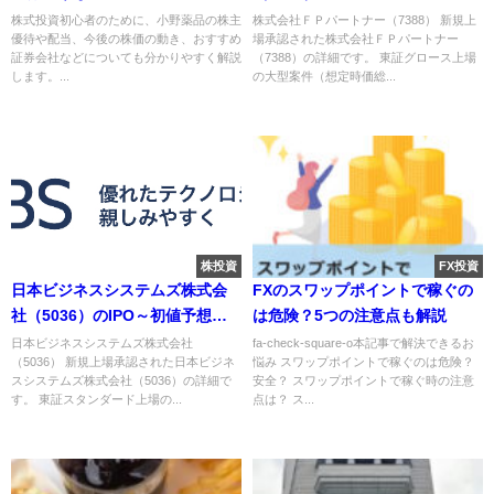
規上場情報～
株式投資初心者のために、小野薬品の株主
株式会社ＦＰパートナー（7388） 新規上
優待や配当、今後の株価の動き、おすすめ
場承認された株式会社ＦＰパートナー
証券会社などについても分かりやすく解説
（7388）の詳細です。 東証グロース上場
します。...
の大型案件（想定時価総...
株投資
FX投資
日本ビジネスシステムズ株式会
FXのスワップポイントで稼ぐの
社（5036）のIPO～初値予想と
は危険？5つの注意点も解説
新規上場情報～
日本ビジネスシステムズ株式会社
fa-check-square-o本記事で解決できるお
（5036） 新規上場承認された日本ビジネ
悩み スワップポイントで稼ぐのは危険？
スシステムズ株式会社（5036）の詳細で
安全？ スワップポイントで稼ぐ時の注意
す。 東証スタンダード上場の...
点は？ ス...