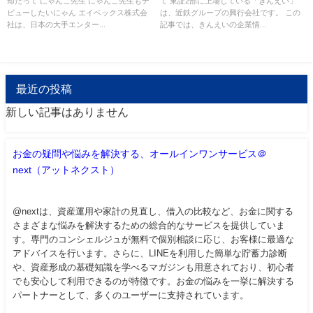
却だって にゃんこ先生 にゃんこ先生もデ
て 東証2部に上場している「きんえい」
ビューしたいにゃん エイベックス株式会
は、近鉄グループの興行会社です。 この
社は、日本の大手エンター...
記事では、きんえいの企業情...
最近の投稿
新しい記事はありません
お金の疑問や悩みを解決する、オールインワンサービス＠
next（アットネクスト）
@nextは、資産運用や家計の見直し、借入の比較など、お金に関する
さまざまな悩みを解決するための総合的なサービスを提供していま
す。専門のコンシェルジュが無料で個別相談に応じ、お客様に最適な
アドバイスを行います。さらに、LINEを利用した簡単な貯蓄力診断
や、資産形成の基礎知識を学べるマガジンも用意されており、初心者
でも安心して利用できるのが特徴です。お金の悩みを一挙に解決する
パートナーとして、多くのユーザーに支持されています。