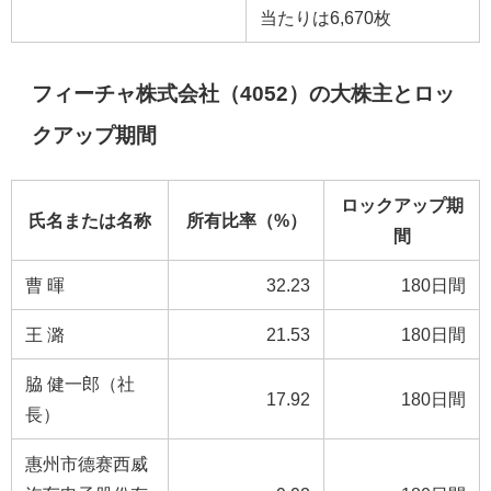
当たりは6,670枚
フィーチャ株式会社（4052）の大株主とロッ
クアップ期間
ロックアップ期
氏名または名称
所有比率（%）
間
曹 暉
32.23
180日間
王 潞
21.53
180日間
脇 健一郎（社
17.92
180日間
長）
惠州市德赛西威