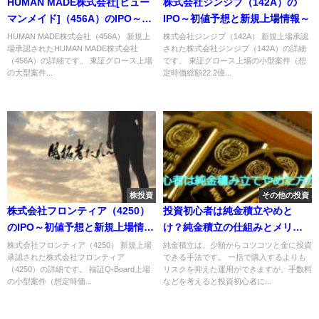
HUMAN MADE株式会社[ヒュー
株式会社ジンジブ（142A）の
マンメイド]（456A）のIPO～初
IPO～初値予想と新規上場情報～
値予想と新規上場情報～
HUMAN MADE株式会社（456A） 新規上
株式会社ジンジブ（142A） 新規上場承認
場承認されたHUMAN MADE株式会社
された株式会社ジンジブ（142A）の詳細
（456A）の詳細です。 東証グロース上場
です。 東証グロース上場の小型案件（想
の大型案件...
定時価総額22.2億...
株投資
その他の投資
株式会社フロンティア（4250）
投資初心者は純金積立やめと
のIPO～初値予想と新規上場情報
け？純金積立の仕組みとメリッ
～
ト・デメリットについて解説
株式会社フロンティア（4250） 新規上場
純金積立は、少額からコツコツと金に投資
承認された株式会社フロンティア
できる手法です。 一括で購入するよりも
（4250）の詳細です。 福証Q-Board上場
リスクを抑えた運用ができますが、手数料
の小型案件（想定時価...
などを考えると投資初心者に...