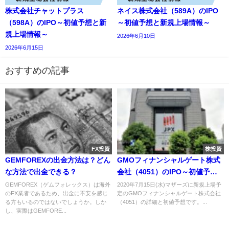
株式会社チャットプラス
ネイス株式会社（589A）のIPO
（598A）のIPO～初値予想と新
～初値予想と新規上場情報～
規上場情報～
2026年6月10日
2026年6月15日
おすすめの記事
FX投資
株投資
GEMFOREXの出金方法は？どん
GMOフィナンシャルゲート株式
な方法で出金できる？
会社（4051）のIPO～初値予想
と新規上場情報～
GEMFOREX（ゲムフォレックス）は海外
2020年7月15日(水)マザーズに新規上場予
のFX業者であるため、出金に不安を感じ
定のGMOフィナンシャルゲート株式会社
る方もいるのではないでしょうか。しか
（4051）の詳細と初値予想です。...
し、実際はGEMFORE...