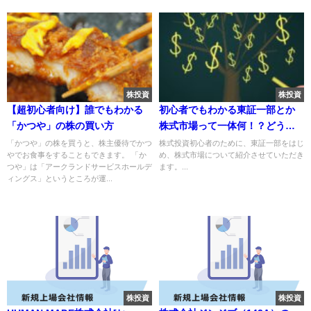
株投資
株投資
【超初心者向け】誰でもわかる
初心者でもわかる東証一部とか
「かつや」の株の買い方
株式市場って一体何！？どう違
うの？
「かつや」の株を買うと、株主優待でかつ
株式投資初心者のために、東証一部をはじ
やでお食事をすることもできます。 「か
め、株式市場について紹介させていただき
つや」は「アークランドサービスホールデ
ます。...
ィングス」というところが運...
株投資
株投資