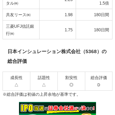
タル㈱
1.5倍
共友リース㈱
1.98
180日間
三菱UFJ信託銀
1.75
180日間
行㈱
日本インシュレーション株式会社（5368）の
総合評価
成長性
話題性
割安性
総合評価
△
△
◎
Ｄ
※総合評価は初値の上昇余地が基準です。