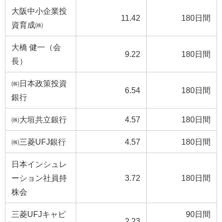
大阪中小企業投
11.42
180日間
資育成㈱
大橋 健一（会
9.22
180日間
長）
㈱日本政策投資
6.54
180日間
銀行
㈱大垣共立銀行
4.57
180日間
㈱三菱UFJ銀行
4.57
180日間
日本インシュレ
ーション社員持
3.72
180日間
株会
三菱UFJキャピ
90日間
2.23