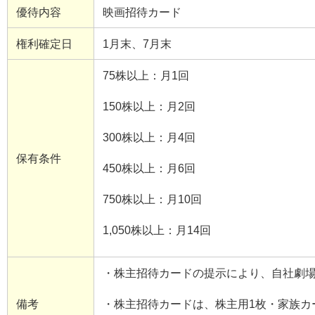
優待内容
映画招待カード
権利確定日
1
月末、
7
月末
75
株以上：月
1
回
150
株以上：月
2
回
300
株以上：月
4
回
保有条件
450
株以上：月
6
回
750
株以上：月
10
回
1,050
株以上：月
14
回
・株主招待カードの提示により、自社劇
備考
・株主招待カードは、株主用
1
枚・家族カ