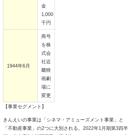
金
1,000
千円
商号
を株
式会
社近
1944
年6月
畿映
画劇
場に
変更
【事業セグメント】
きんえいの事業は「シネマ・アミューズメント事業」と
「不動産事業」の
2
つに大別される。
2022
年
1
月期第
3
四半