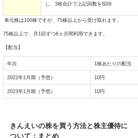
し、
3
枚合計で上記回数を招待
単元株は
100
株ですが、
75
株以上から受け取れます。
75
株以上で、月
1
回ずつ
6
ヵ月間利用できます。
【配当】
年次
1
株あたりの配当
2022
年
1
月期（予想）
10
円
2023
年
1
月期（予想）
10
円
きんえいの株を買う方法と株主優待に
ついて：まとめ