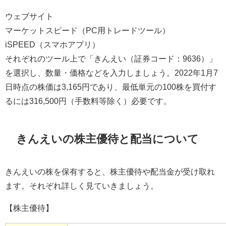
ウェブサイト
マーケットスピード（
PC
用トレードツール）
iSPEED
（スマホアプリ）
それぞれのツール上で「きんえい（証券コード：
9636
）」
を選択し、数量・価格などを入力しましょう。
2022
年
1
月
7
日時点の株価は
3,165
円であり、最低単元の
100
株を買付す
るには
316,500
円（手数料等除く）必要です。
きんえいの株主優待と配当について
きんえいの株を保有すると、株主優待や配当金が受け取れ
ます。それぞれ詳しく見ていきましょう。
【株主優待】