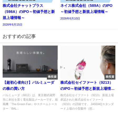
株式会社チャットプラス
ネイス株式会社（589A）のIPO
（598A）のIPO～初値予想と新
～初値予想と新規上場情報～
規上場情報～
2026年6月10日
2026年6月15日
おすすめの記事
株投資
株投資
【超初心者向け】バルミューダ
株式会社セイファート（9213）
の株の買い方
のIPO～初値予想と新規上場情報
～
バルミューダ（6612）は、東京都武蔵野
株式会社セイファート（9213） 新規上場
市に本社を置く電化製品メーカーです。扇
承認された株式会社セイファート
風機「The Green Fan」やスチームトース
（9213）の詳細です。 JASDAQスタンダ
ター「BAL...
ード上場の小型案件（想...