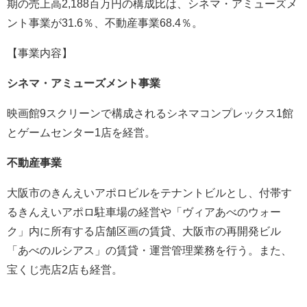
期の売上高
2,188
百万円の構成比は、シネマ・アミューズメ
ント事業が
31.6
％、不動産事業
68.4
％。
【事業内容】
シネマ・アミューズメント事業
映画館
9
スクリーンで構成されるシネマコンプレックス
1
館
とゲームセンター
1
店を経営。
不動産事業
大阪市のきんえいアポロビルをテナントビルとし、付帯す
るきんえいアポロ駐車場の経営や「ヴィアあべのウォー
ク」内に所有する店舗区画の賃貸、大阪市の再開発ビル
「あべのルシアス」の賃貸・運営管理業務を行う。また、
宝くじ売店
2
店も経営。