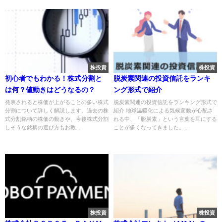
株投資
株投資
初心者でもわかる！株式分割と
脱炭素関連の投資信託をランキ
は何？値動きはどうなるの？
ング形式で紹介
発表されると株価が上がることの多い株式
脱炭素関連の投資信託をランキング形式で
分割について詳しく解説します。過去の株
紹介 地球温暖化による気候変動が心配さ
式分割銘柄の株価の動きや、今後株式分割
れる中、「脱炭素」という言葉を耳にする
しそうな銘柄の選び方もお教...
ことが多くなってきました。...
株投資
株投資