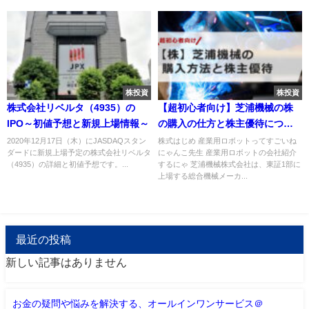
株投資
株投資
株式会社リベルタ（4935）の
【超初心者向け】芝浦機械の株
IPO～初値予想と新規上場情報～
の購入の仕方と株主優待につい
て
2020年12月17日（木）にJASDAQスタン
株式はじめ 産業用ロボットってすごいね
ダードに新規上場予定の株式会社リベルタ
にゃんこ先生 産業用ロボットの会社紹介
（4935）の詳細と初値予想です。...
するにゃ 芝浦機械株式会社は、東証1部に
上場する総合機械メーカ...
最近の投稿
新しい記事はありません
お金の疑問や悩みを解決する、オールインワンサービス＠