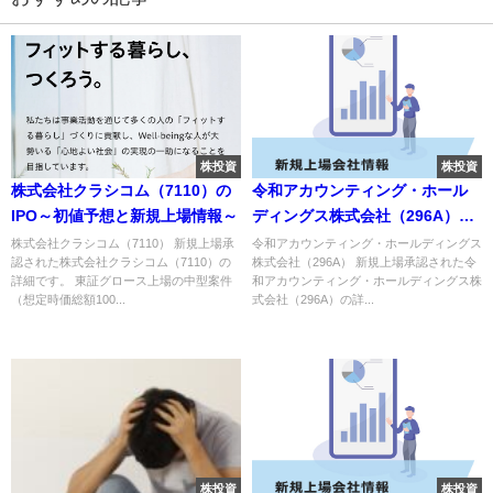
株投資
株投資
株式会社クラシコム（7110）の
令和アカウンティング・ホール
IPO～初値予想と新規上場情報～
ディングス株式会社（296A）の
IPO～初値予想と新規上場情報～
株式会社クラシコム（7110） 新規上場承
令和アカウンティング・ホールディングス
認された株式会社クラシコム（7110）の
株式会社（296A） 新規上場承認された令
詳細です。 東証グロース上場の中型案件
和アカウンティング・ホールディングス株
（想定時価総額100...
式会社（296A）の詳...
株投資
株投資