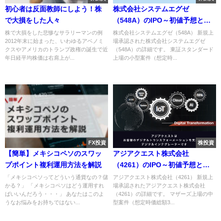
初心者は反面教師にしよう！株
株式会社システムエグゼ
で大損をした人々
（548A）のIPO～初値予想と新
規上場情報～
株で大損をした悲惨なサラリーマンの例
株式会社システムエグゼ（548A） 新規上
2012年末に始まった、いわゆるアベノミ
場承認された株式会社システムエグゼ
クスやアメリカのトランプ政権の誕生で近
（548A）の詳細です。 東証スタンダード
年日経平均株価は右肩上が...
上場の小型案件（想定時...
FX投資
株投資
【簡単】メキシコペソのスワッ
アジアクエスト株式会社
プポイント複利運用方法を解説
（4261）のIPO～初値予想と新
規上場情報～
「メキシコペソってどういう通貨なの？儲
アジアクエスト株式会社（4261） 新規上
かる？」 「メキシコペソはどう運用すれ
場承認されたアジアクエスト株式会社
ばいいんだろう・・・」 あなたはこのよ
（4261）の詳細です。 マザーズ上場の中
うなお悩みをお持ちではない...
型案件（想定時価総額3...