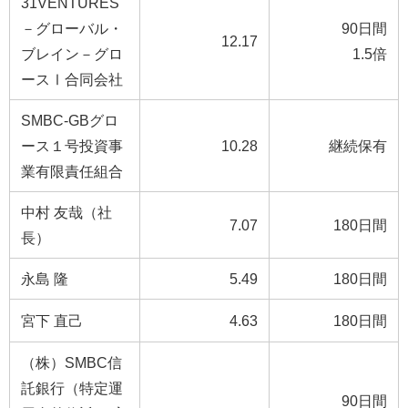
31VENTURES
－グローバル・
90日間
12.17
ブレイン－グロ
1.5倍
ースⅠ合同会社
SMBC-GBグロ
ース１号投資事
10.28
継続保有
業有限責任組合
中村 友哉（社
7.07
180日間
長）
永島 隆
5.49
180日間
宮下 直己
4.63
180日間
（株）SMBC信
託銀行（特定運
90日間