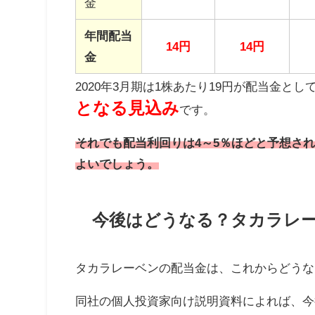
金
年間配当
14
円
14
円
金
2020年
3
月期は
1
株あたり
19
円が配当金とし
となる見込み
です。
それでも配当利回りは4～5％ほどと予想さ
よいでしょう。
今後はどうなる？タカラレ
タカラレーベンの配当金は、これからどうな
同社の個人投資家向け説明資料によれば、今