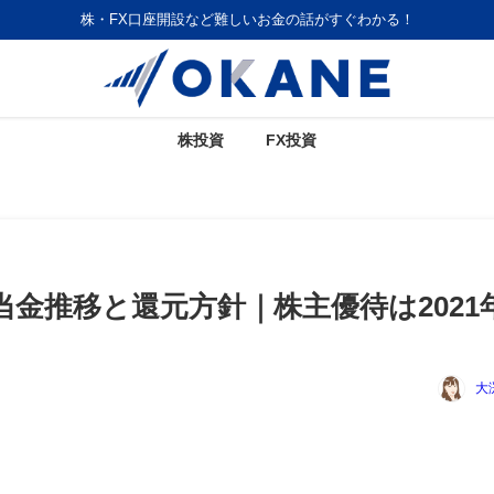
株・FX口座開設など難しいお金の話がすぐわかる！
株投資
FX投資
当金推移と還元方針｜株主優待は2021
大