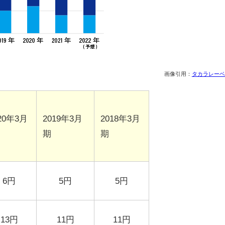
画像引用：
タカラレーベ
20年
3
月
2019年
3
月
2018年
3
月
期
期
6円
5円
5円
13円
11円
11円