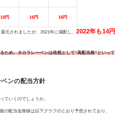
19
円
16
円
16
円
2022年も14円
て還元されましたが、
2021
年に減配し、
れるため、タカラレーベンは依然として“高配当株”といって
ーベンの配当方針
っていくのでしょうか。
後の配当金推移は以下グラフのとおり予想されており、