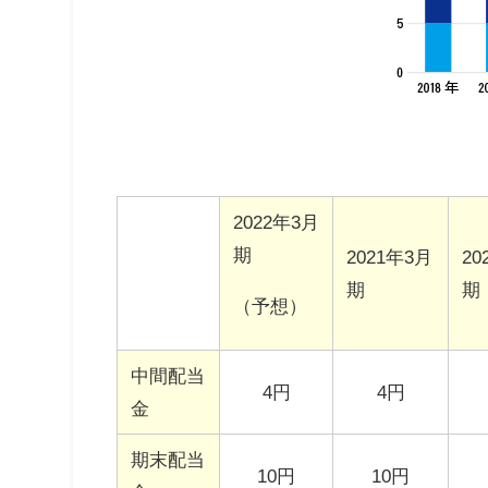
2022年
3
月
期
2021年
3
月
20
期
期
（予想）
中間配当
4円
4円
金
期末配当
10円
10円