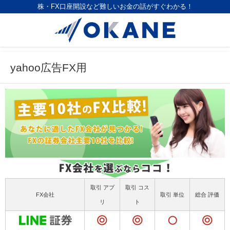
株・FX口座開設など難しいお金の話がすぐわかる！
yahoo広告FX用
取引 アプ
取引 コス
FX会社
取引 単位
総合 評価
リ
ト