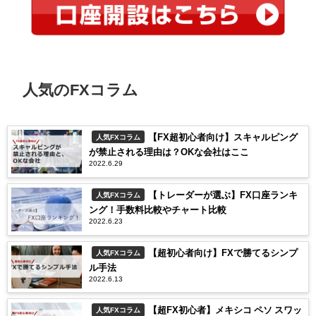
人気のFXコラム
【FX超初心者向け】スキャルピング
人気FXコラム
が禁止される理由は？OKな会社はここ
2022.6.29
【トレーダーが選ぶ】FX口座ランキ
人気FXコラム
ング！手数料比較やチャート比較
2022.6.23
【超初心者向け】FXで勝てるシンプ
人気FXコラム
ル手法
2022.6.13
【超FX初心者】メキシコ ペソ スワッ
人気FXコラム