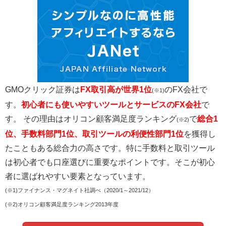
GMOクリック証券は
FX取引高が世界1位
のFX会社で
(※1)
す。
初心者にも使いやすいツールとサービスのFX会社
で
す。 その理由はオリコン顧客満足度ランキング
で
総合1
(※2)
位、手数料部門1位、取引ツールの利便性部門1位
を獲得し
たこともある総合力の高さです。特に手数料と取引ツール
は初心者でも口座選びに重要なポイントです。そこが初心
者に選ばれやすい要素となっています。
(※1)ファイナンス・マグネイト社調べ（2020/1～2021/12）
(※2)オリコン顧客満足度ランキング2013年度