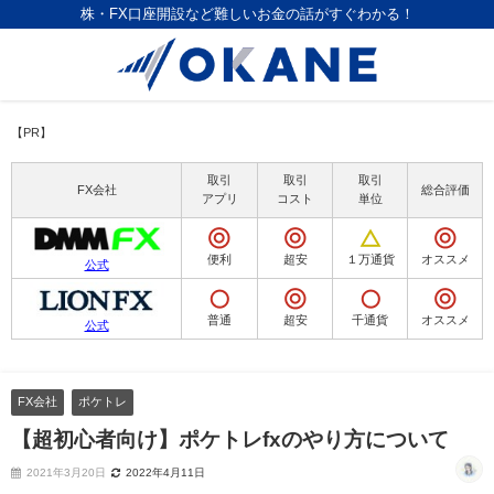
株・FX口座開設など難しいお金の話がすぐわかる！
【PR】
取引
取引
取引
FX会社
総合評価
アプリ
コスト
単位
便利
超安
１万通貨
オススメ
公式
普通
超安
千通貨
オススメ
公式
FX会社
ポケトレ
【超初心者向け】ポケトレfxのやり方について
2021年3月20日
2022年4月11日