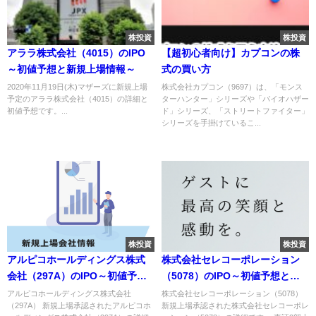
株投資
株投資
アララ株式会社（4015）のIPO
【超初心者向け】カプコンの株
～初値予想と新規上場情報～
式の買い方
2020年11月19日(木)マザーズに新規上場
株式会社カプコン（9697）は、「モンス
予定のアララ株式会社（4015）の詳細と
ターハンター」シリーズや「バイオハザー
初値予想です。...
ド」シリーズ、「ストリートファイター」
シリーズを手掛けているこ...
株投資
株投資
アルピコホールディングス株式
株式会社セレコーポレーション
会社（297A）のIPO～初値予想
（5078）のIPO～初値予想と新
と新規上場情報～
規上場情報～
アルピコホールディングス株式会社
株式会社セレコーポレーション（5078）
（297A） 新規上場承認されたアルピコホ
新規上場承認された株式会社セレコーポレ