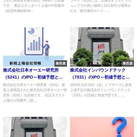
された南海化学株式会社（4040）の詳細
コード：8233）は、店舗やオンラインシ
あり
です。 東証スタンダード上場の中型案件
ョップでの買い物時に10％割引が適用さ
（想定時価総額38....
れる「株主優待カード」...
株投資
株投資
株式会社日本オーエー研究所
株式会社インバウンドテック
（5241）のIPO～初値予想と新
（7031）のIPO～初値予想と新
規上場情報～
規上場情報～
株式会社日本オーエー研究所（5241） 新
2020年12月18日（金）にマザーズに新規
規上場承認された株式会社日本オーエー研
上場予定の株式会社インバウンドテック
究所（5241）の詳細です。 名証ネクスト
（7031）の詳細と初値予想です。...
上場の小型案件（想...