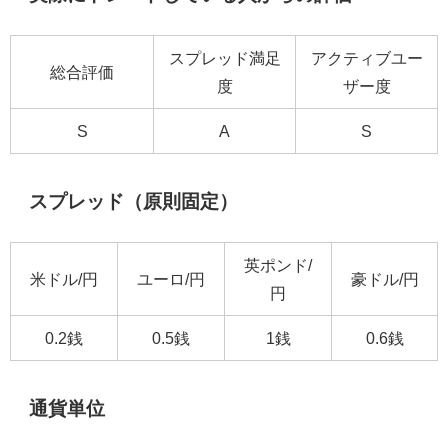
スプレッド満足
アクティブユー
総合評価
度
ザー度
S
A
S
スプレッド（原則固定）
英ポンド/
米ドル/円
ユーロ/円
豪ドル/円
円
0.2銭
0.5銭
1銭
0.6銭
通貨単位