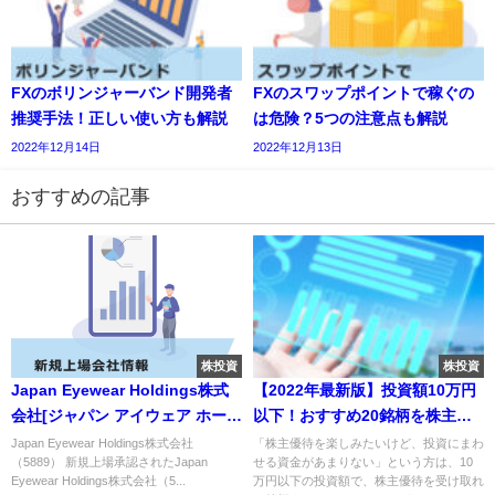
FXのボリンジャーバンド開発者
FXのスワップポイントで稼ぐの
推奨手法！正しい使い方も解説
は危険？5つの注意点も解説
2022年12月14日
2022年12月13日
おすすめの記事
株投資
株投資
Japan Eyewear Holdings株式
【2022年最新版】投資額10万円
会社[ジャパン アイウェア ホール
以下！おすすめ20銘柄を株主優
ディングス]（5889）のIPO～初
待の内容別に紹介
Japan Eyewear Holdings株式会社
「株主優待を楽しみたいけど、投資にまわ
（5889） 新規上場承認されたJapan
せる資金があまりない」という方は、10
値予想と新規上場情報～
Eyewear Holdings株式会社（5...
万円以下の投資額で、株主優待を受け取れ