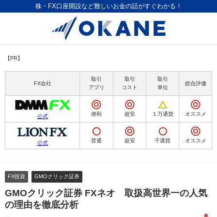
株・FX口座開設など難しいお金の話がすぐわかる！
【PR】
取引
取引
取引
FX会社
総合評価
アプリ
コスト
単位
便利
超安
１万通貨
オススメ
公式
普通
超安
千通貨
オススメ
公式
FX投資
GMOクリック証券
GMOクリック証券 FXネオ 取扱高世界一の人気
の理由を徹底分析