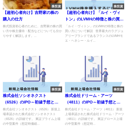
株投資
株投資
【超初心者向け】吉野家の株の
【超初心者向け】「ルイ・ヴィ
購入の仕方
トン」のLVMHの特徴と株の買い
方について解説
株式投資初心者のために、吉野家の株の買
「ルイ・ヴィトン」のLVMHの特徴と株の
い方や株主優待・配当などについても分か
買い方について解説 世界最大のラグジュ
りやすく解説します。...
アリーブランドであるフランスのLVMHモ
エ・ヘネシー・ルイ...
株投資
株投資
株式会社ソシオネクスト
株式会社ドリーム・アーツ
（6526）のIPO～初値予想と新
（4811）のIPO～初値予想と新
規上場情報～
規上場情報～
株式会社ソシオネクスト（6526） 新規上
株式会社ドリーム・アーツ（4811） 新規
場承認された株式会社ソシオネクスト
上場承認された株式会社ドリーム・アーツ
（6526）の詳細です。 東証プライム上場
（4811）の詳細です。 東証グロース上場
の中型案件（想定時価総...
の中型案件（想定時...