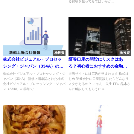
る銘柄を狙ってみてはいかが...
株投資
株投資
株式会社ビジュアル・プロセッ
証券口座の開設にリスクはあ
シング・ジャパン（334A）の
る？初心者におすすめの金融機
IPO～初値予想と新規上場情報～
関も解説
株式会社ビジュアル・プロセッシング・ジ
※当サイトには広告が含まれます 株式は
ャパン（334A） 新規上場承認された株式
じめ 証券会社に口座開設したらどんなリ
会社ビジュアル・プロセッシング・ジャパ
スクがあるの？ にゃんこ先生 FPの品木さ
ン（334A）の詳細で...
んに解説してもらうにゃ...