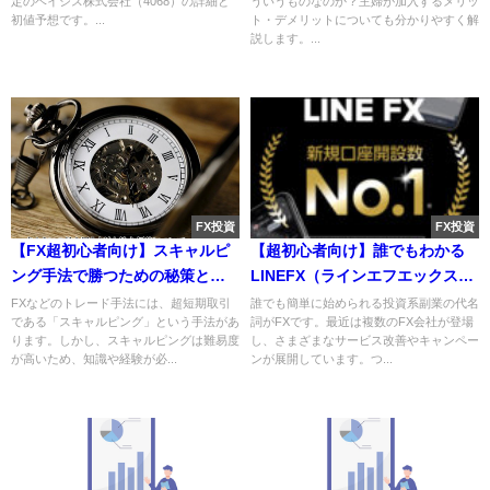
定のベイシス株式会社（4068）の詳細と
ういうものなのか？主婦が加入するメリッ
トを解説
初値予想です。...
ト・デメリットについても分かりやすく解
説します。...
FX投資
FX投資
【FX超初心者向け】スキャルピ
【超初心者向け】誰でもわかる
ング手法で勝つための秘策とお
LINEFX（ラインエフエックス）
ススメの口座
のやり方
FXなどのトレード手法には、超短期取引
誰でも簡単に始められる投資系副業の代名
である「スキャルピング」という手法があ
詞がFXです。最近は複数のFX会社が登場
ります。しかし、スキャルピングは難易度
し、さまざまなサービス改善やキャンペー
が高いため、知識や経験が必...
ンが展開しています。つ...