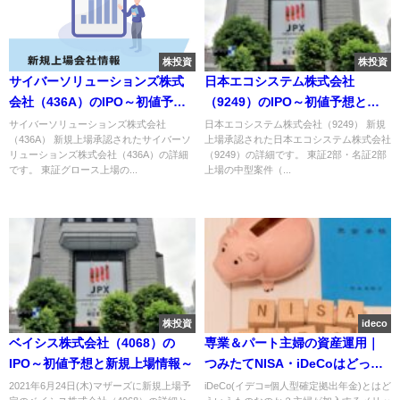
株投資
株投資
サイバーソリューションズ株式
日本エコシステム株式会社
会社（436A）のIPO～初値予想
（9249）のIPO～初値予想と新
と新規上場情報～
規上場情報～
サイバーソリューションズ株式会社
日本エコシステム株式会社（9249） 新規
（436A） 新規上場承認されたサイバーソ
上場承認された日本エコシステム株式会社
リューションズ株式会社（436A）の詳細
（9249）の詳細です。 東証2部・名証2部
です。 東証グロース上場の...
上場の中型案件（...
株投資
ideco
ベイシス株式会社（4068）の
専業＆パート主婦の資産運用｜
IPO～初値予想と新規上場情報～
つみたてNISA・iDeCoはどっち
がいい？各メリット・デメリッ
2021年6月24日(木)マザーズに新規上場予
iDeCo(イデコ=個人型確定拠出年金)とはど