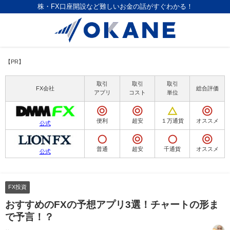
株・FX口座開設など難しいお金の話がすぐわかる！
【PR】
取引
取引
取引
FX会社
総合評価
アプリ
コスト
単位
便利
超安
１万通貨
オススメ
公式
普通
超安
千通貨
オススメ
公式
FX投資
おすすめのFXの予想アプリ3選！チャートの形ま
で予言！？