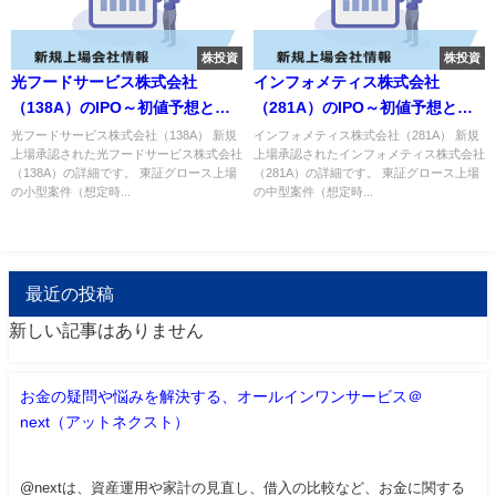
株投資
株投資
光フードサービス株式会社
インフォメティス株式会社
（138A）のIPO～初値予想と新
（281A）のIPO～初値予想と新
規上場情報～
規上場情報～
光フードサービス株式会社（138A） 新規
インフォメティス株式会社（281A） 新規
上場承認された光フードサービス株式会社
上場承認されたインフォメティス株式会社
（138A）の詳細です。 東証グロース上場
（281A）の詳細です。 東証グロース上場
の小型案件（想定時...
の中型案件（想定時...
最近の投稿
新しい記事はありません
お金の疑問や悩みを解決する、オールインワンサービス＠
next（アットネクスト）
@nextは、資産運用や家計の見直し、借入の比較など、お金に関する