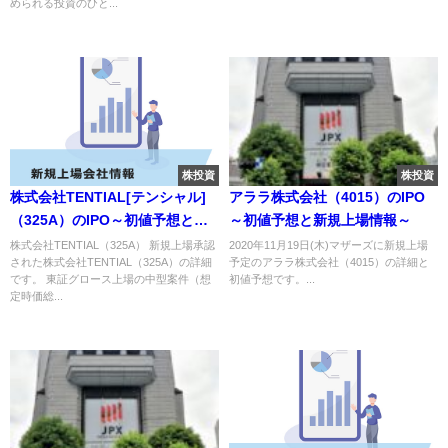
められる投資のひと...
株投資
株投資
株式会社TENTIAL[テンシャル]
アララ株式会社（4015）のIPO
（325A）のIPO～初値予想と新
～初値予想と新規上場情報～
規上場情報～
株式会社TENTIAL（325A） 新規上場承認
2020年11月19日(木)マザーズに新規上場
された株式会社TENTIAL（325A）の詳細
予定のアララ株式会社（4015）の詳細と
です。 東証グロース上場の中型案件（想
初値予想です。...
定時価総...