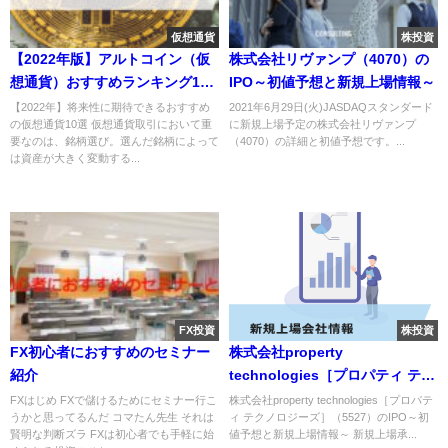
仮想通貨
株投資
【2022年版】アルトコイン（仮
株式会社リヴァンプ（4070）の
想通貨）おすすめランキング10
IPO～初値予想と新規上場情報～
選！最新の銘柄なども踏まえて
【2022年】将来性に期待できるおすすめ
2021年6月29日(火)JASDAQスタンダード
の仮想通貨10選 仮想通貨取引において重
に新規上場予定の株式会社リヴァンプ
徹底比較
要なのは、銘柄選び。選んだ銘柄によって
（4070）の詳細と初値予想です。...
は資産が大きく変動する...
FX投資
株投資
FX初心者におすすめのセミナー
株式会社property
紹介
technologies［プロパティ テク
ノロジーズ］（5527）のIPO～
FXはじめ FXで儲けるためにセミナー行こ
株式会社property technologies［プロパテ
うかと思ってるんだ コマたん先生 それは
ィ テクノロジーズ］（5527）のIPO～初
初値予想と新規上場情報～
賢明な判断ズラ FXは初心者でも手軽に始
値予想と新規上場情報～ 新規上場承...