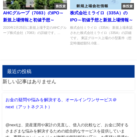
株投資
株投資
AHCグループ（7083）のIPO～
株式会社ミライロ（335A）の
新規上場情報と初値予想～
IPO～初値予想と新規上場情報～
2020年2月25日に新規上場予定のAHCグル
株式会社ミライロ（335A） 新規上場承認
ープ株式会社（7083）の詳細です。...
された株式会社ミライロ（335A）の詳細
です。 東証グロース上場の小型案件（想
定時価総額51.0億...
最近の投稿
新しい記事はありません
お金の疑問や悩みを解決する、オールインワンサービス＠
next（アットネクスト）
@nextは、資産運用や家計の見直し、借入の比較など、お金に関する
さまざまな悩みを解決するための総合的なサービスを提供していま