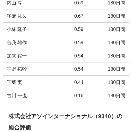
内山 淳
0.69
180日間
詫麻 礼久
0.67
180日間
小林 隆子
0.59
180日間
曽我 雄作
0.59
180日間
加来 裕一
0.54
180日間
平野 拓幹
0.54
180日間
千葉 実
0.44
180日間
古川 一也
0.16
180日間
株式会社アソインターナショナル（9340）の
総合評価