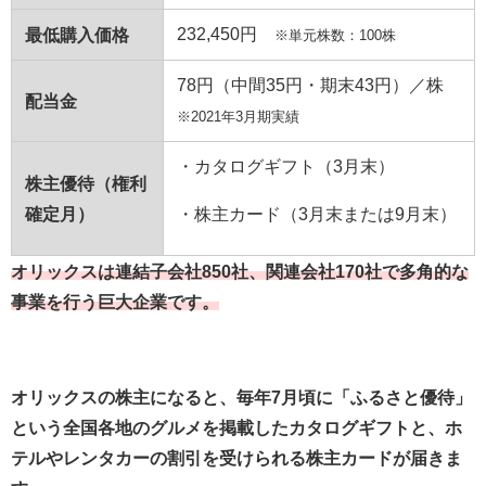
232,450円
最低購入価格
※単元株数：100株
78円（中間
35
円・期末
43
円）／株
配当金
※2021年3月期実績
・カタログギフト（
3
月末）
株主優待（権利
確定月）
・株主カード（
3
月末または
9
月末）
オリックスは連結子会社850社、関連会社170社で多角的な
事業を行う巨大企業です。
オリックスの株主になると、毎年7月頃に「ふるさと優待」
という全国各地のグルメを掲載したカタログギフトと、ホ
テルやレンタカーの割引を受けられる株主カードが届きま