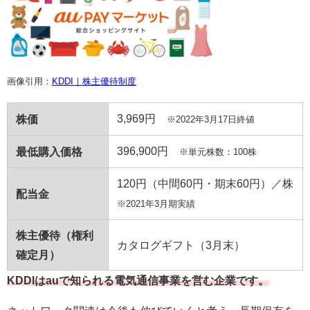
画像引用：
KDDI｜株主優待制度
3,969円
株価
※2022年3月17日終値
396,900円
最低購入価格
※単元株数：100株
120円（中間
60
円・期末
60
円）／株
配当金
※2021年3月期実績
株主優待（権利
カタログギフト（
3
月末）
確定月）
KDDIはauで知られる電気通信事業を営む企業です。