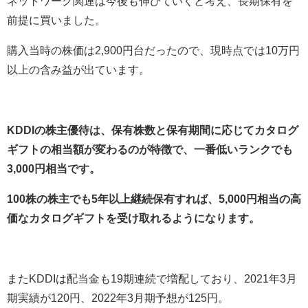
ネットワーク関連は今後も伸びていくと考え、長期保有を
前提に買いました。
購入当時の株価は
2,900
円台だったので、現時点では
10
万円
以上の含み益が出ています。
KDDIの株主優待は、保有株数と保有期間に応じてカタログ
ギフトの相当額が変わるのが特徴で、一番低いランクでも
3,000円相当です。
100株の株主でも5年以上継続保有すれば、5,000円相当の高
価なカタログギフトを受け取れるようになります。
また
KDDI
は配当金も
19
期連続で増配しており、
2021
年
3
月
期実績が
120
円、
2022
年
3
月期予想が
125
円。