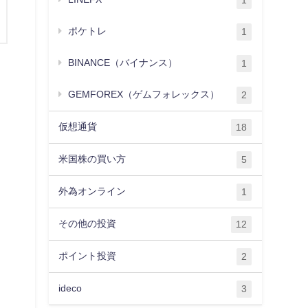
1
ポケトレ
1
BINANCE（バイナンス）
1
GEMFOREX（ゲムフォレックス）
2
仮想通貨
18
米国株の買い方
5
外為オンライン
1
その他の投資
12
ポイント投資
2
ideco
3