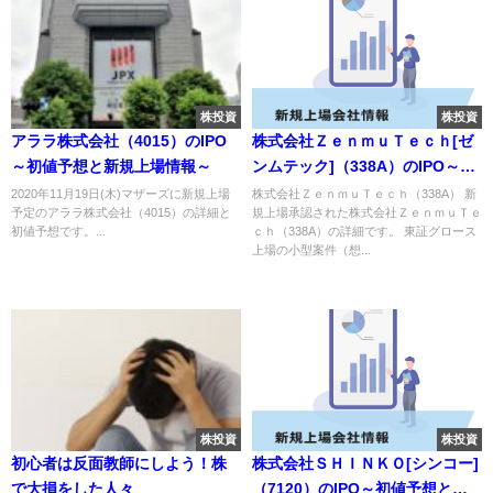
株投資
株投資
アララ株式会社（4015）のIPO
株式会社ＺｅｎｍｕＴｅｃｈ[ゼ
～初値予想と新規上場情報～
ンムテック]（338A）のIPO～初
値予想と新規上場情報～
2020年11月19日(木)マザーズに新規上場
株式会社ＺｅｎｍｕＴｅｃｈ（338A） 新
予定のアララ株式会社（4015）の詳細と
規上場承認された株式会社ＺｅｎｍｕＴｅ
初値予想です。...
ｃｈ（338A）の詳細です。 東証グロース
上場の小型案件（想...
株投資
株投資
初心者は反面教師にしよう！株
株式会社ＳＨＩＮＫＯ[シンコー]
で大損をした人々
（7120）のIPO～初値予想と新