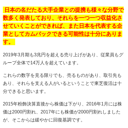
日本の名だたる大手企業との提携も様々な分野で
数多く発表しており、それらを一つ一つ収益化さ
せていくことができれば、また日本を代表する企
業としてカムバックできる可能性は十分にありま
す。
2019
年
3
月期も
3
兆円を超える売り上げがあり、従業員もグ
ループ全体で
14
万人を超えています。
これらの数字を見る限りでも、売るものがあり、取引先も
あり、それらを支える人がいるということで東芝復活は十
分できると思います。
2015
年粉飾決算直後から株価は下がり、
2016
年
1
月には株
価は
2000
円割れ、
2017
年にも株価が
2000
円割れしました
が、そこからは緩やかに回復基調です。