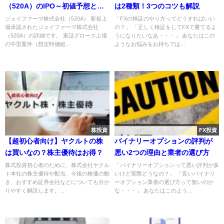
（520A）のIPO～初値予想と新
は2種類！3つのコツも解説
規上場情報～
ジェイファーマ株式会社（520A） 新規上
「FXの検証のやり方ってどうすればいい
場承認されたジェイファーマ株式会社
の？」 「正しく検証をしてFXで勝てるよ
（520A）の詳細です。 東証グロース上場
うになりたいなあ・・・」 あなたはこの
の中型案件（想定時価総...
ようなお悩みをお持ちでは...
株投資
FX投資
【超初心者向け】ヤクルトの株
バイナリーオプションの評判が
は買いなの？株主優待はお得？
悪い2つの理由と業者の選び方
株式投資初心者のために、株式会社ヤクル
「バイナリーオプションって悪い評判が多
ト本社の株主優待や配当、今後の株価の動
いけど実際どうなの？」 「良いバイナリ
き、おすすめ証券会社などについても分か
ーオプション業者の選び方って無いのか
りやすく解説します。...
な・・・」 あなたはこのよう...