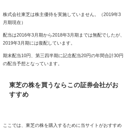
株式会社東芝は株主優待を実施していません。（
2019
年
3
月期現在）
配当は
2016
年
3
月期から
2018
年
3
月期までは無配でしたが、
2019
年
3
月期には復配しています。
期末配当
10
円、第三四半期に記念配当
20
円の年間合計
30
円
の配当予想となっています。
東芝の株を買うならこの証券会社がお
すすめ
ここでは、東芝の株を購入するために当サイトがおすすめ