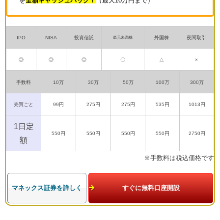
を
全額キャッシュバック！
（最大10万円まで）
IPO
NISA
投資信託
外国株
夜間取引
単元未満株
◎
◎
◎
〇
△
×
手数料
10万
30万
50万
100万
300万
売買ごと
99円
275円
275円
535円
1013円
1日定
550円
550円
550円
550円
2750円
額
※手数料は税込価格です
マネックス証券を詳しく
すぐに無料口座開設