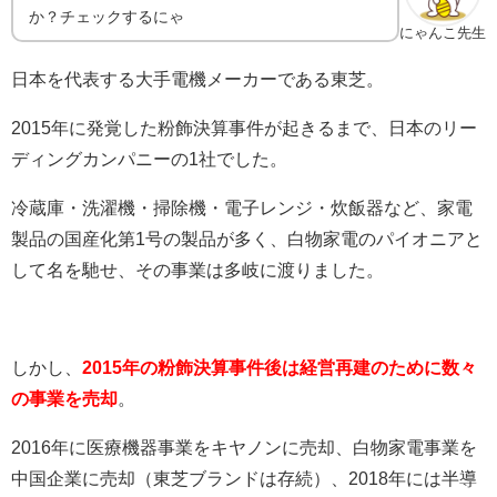
か？チェックするにゃ
にゃんこ先生
日本を代表する大手電機メーカーである東芝。
2015
年に発覚した粉飾決算事件が起きるまで、日本のリー
ディングカンパニーの
1
社でした。
冷蔵庫・洗濯機・掃除機・電子レンジ・炊飯器など、家電
製品の国産化第
1
号の製品が多く、白物家電のパイオニアと
して名を馳せ、その事業は多岐に渡りました。
しかし、
2015年の粉飾決算事件後は経営再建のために数々
の事業を売却
。
2016
年に医療機器事業をキヤノンに売却、白物家電事業を
中国企業に売却（東芝ブランドは存続）、
2018
年には半導