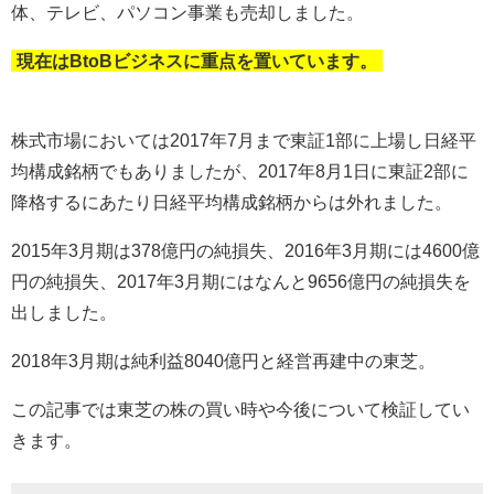
体、テレビ、パソコン事業も売却しました。
現在は
BtoB
ビジネスに重点を置いています。
株式市場においては
2017
年
7
月まで東証
1
部に上場し日経平
均構成銘柄でもありましたが、
2017
年
8
月
1
日に東証
2
部に
降格するにあたり日経平均構成銘柄からは外れました。
2015
年
3
月期は
378
億円の純損失、
2016
年
3
月期には
4600
億
円の純損失、
2017
年
3
月期にはなんと
9656
億円の純損失を
出しました。
2018
年
3
月期は純利益
8040
億円と経営再建中の東芝。
この記事では東芝の株の買い時や今後について検証してい
きます。