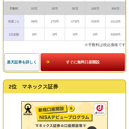
手数料
10万
30万
50万
100万
300万
売買ごと
99円
275円
275円
535円
1013円
1日定額
0円
0円
0円
0円
3300円
※手数料は税込価格です
楽天証券を詳しく
すぐに無料口座開設
2位 マネックス証券