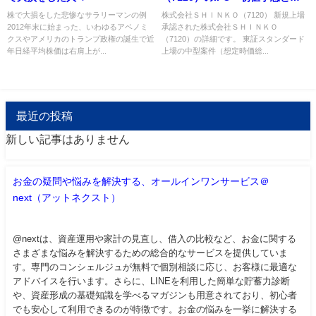
規上場情報～
株で大損をした悲惨なサラリーマンの例
株式会社ＳＨＩＮＫＯ（7120） 新規上場
2012年末に始まった、いわゆるアベノミ
承認された株式会社ＳＨＩＮＫＯ
クスやアメリカのトランプ政権の誕生で近
（7120）の詳細です。 東証スタンダード
年日経平均株価は右肩上が...
上場の中型案件（想定時価総...
最近の投稿
新しい記事はありません
お金の疑問や悩みを解決する、オールインワンサービス＠
next（アットネクスト）
@nextは、資産運用や家計の見直し、借入の比較など、お金に関する
さまざまな悩みを解決するための総合的なサービスを提供していま
す。専門のコンシェルジュが無料で個別相談に応じ、お客様に最適な
アドバイスを行います。さらに、LINEを利用した簡単な貯蓄力診断
や、資産形成の基礎知識を学べるマガジンも用意されており、初心者
でも安心して利用できるのが特徴です。お金の悩みを一挙に解決する