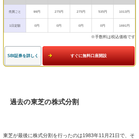
売買ごと
99円
275円
275円
535円
1013円
1日定額
0円
0円
0円
0円
1691円
※手数料は税込価格です
SBI証券を詳しく
すぐに無料口座開設
過去の東芝の株式分割
東芝が最後に株式分割を行ったのは
1983
年
11
月
21
日で、そ