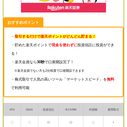
おすすめポイント
・
取引するだけで楽天ポイントがどんどん貯まる！
・貯めた楽天ポイントで
現金を使わずに
投資信託に投資ができ
る！
・楽天会員なら
30秒
で口座開設完了！
※楽天会員でない方も2分程度で口座開設できます
・株式取引で人気の高いツール「マーケットスピード」を
無料
で利用可能
IPO
NISA
投資信託
外国株
夜間取引
単元未満株
〇
〇
◎
◎
△
×