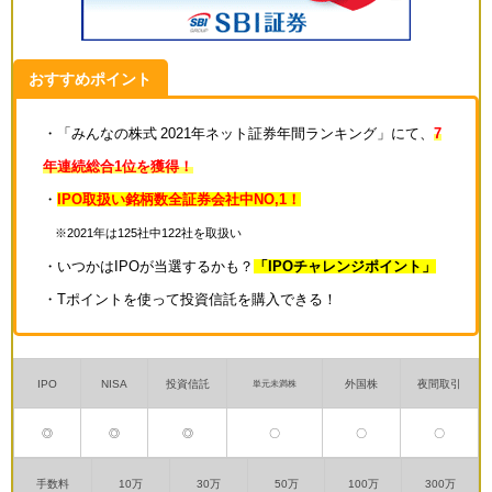
おすすめポイント
・「みんなの株式 2021年ネット証券年間ランキング」にて、
7
年連続総合1位を獲得！
・
IPO取扱い銘柄数全証券会社中NO,1！
※2021年は125社中122社を取扱い
・いつかはIPOが当選するかも？
「IPOチャレンジポイント」
・Tポイントを使って投資信託を購入できる！
IPO
NISA
投資信託
外国株
夜間取引
単元未満株
◎
◎
◎
〇
〇
〇
手数料
10万
30万
50万
100万
300万