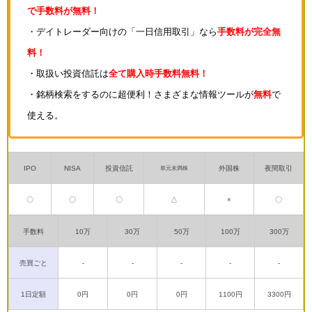
で手数料が無料！
・デイトレーダー向けの「一日信用取引」なら
手数料が完全無
料！
・取扱い投資信託は
全て購入時手数料無料！
・銘柄検索をするのに超便利！さまざまな情報ツールが
無料
で
使える。
IPO
NISA
投資信託
外国株
夜間取引
単元未満株
〇
〇
〇
△
×
〇
手数料
10万
30万
50万
100万
300万
売買ごと
-
-
-
-
-
1日定額
0円
0円
0円
1100円
3300円