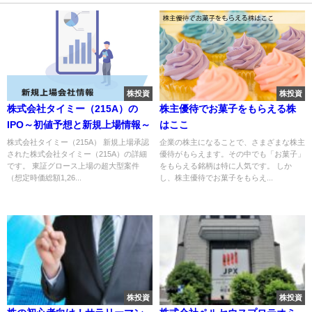
株投資
株投資
株式会社タイミー（215A）の
株主優待でお菓子をもらえる株
IPO～初値予想と新規上場情報～
はここ
株式会社タイミー（215A） 新規上場承認
企業の株主になることで、さまざまな株主
された株式会社タイミー（215A）の詳細
優待がもらえます。その中でも「お菓子」
です。 東証グロース上場の超大型案件
をもらえる銘柄は特に人気です。 しか
（想定時価総額1,26...
し、株主優待でお菓子をもらえ...
株投資
株投資