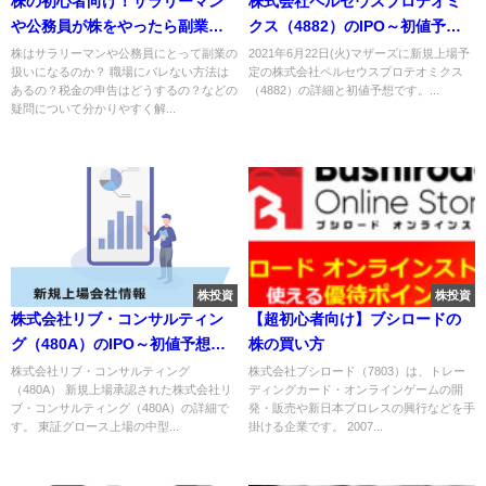
株の初心者向け！サラリーマン
株式会社ペルセウスプロテオミ
や公務員が株をやったら副業に
クス（4882）のIPO～初値予想
なるのか？
と新規上場情報～
株はサラリーマンや公務員にとって副業の
2021年6月22日(火)マザーズに新規上場予
扱いになるのか？ 職場にバレない方法は
定の株式会社ペルセウスプロテオミクス
あるの？税金の申告はどうするの？などの
（4882）の詳細と初値予想です。...
疑問について分かりやすく解...
株投資
株投資
株式会社リブ・コンサルティン
【超初心者向け】ブシロードの
グ（480A）のIPO～初値予想と
株の買い方
新規上場情報～
株式会社リブ・コンサルティング
株式会社ブシロード（7803）は、トレー
（480A） 新規上場承認された株式会社リ
ディングカード・オンラインゲームの開
ブ・コンサルティング（480A）の詳細で
発・販売や新日本プロレスの興行などを手
す。 東証グロース上場の中型...
掛ける企業です。 2007...