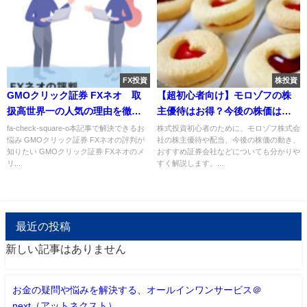
FX投資
株投資
GMOクリック証券 FXネオ 取
【超初心者向け】モロゾフの株
扱高世界一の人気の理由を徹底
主優待はお得？今後の株価はど
分析
うなる？
fa-check-square-o本記事で解決できるお
株式投資初心者のために、モロゾフ株式会
悩み GMOクリック証券 FXネオの評判が
社の株主優待や配当、今後の株価の動き、
知りたい GMOクリック証券 FXネオのメ
おすすめ証券会社などについても分かりや
リ...
すく解説します。...
最近の投稿
新しい記事はありません
お金の疑問や悩みを解決する、オールインワンサービス＠
next（アットネクスト）