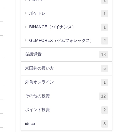
1
ポケトレ
1
BINANCE（バイナンス）
1
GEMFOREX（ゲムフォレックス）
2
仮想通貨
18
米国株の買い方
5
外為オンライン
1
その他の投資
12
ポイント投資
2
ideco
3