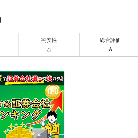
価
割安性
総合評価
△
Ａ