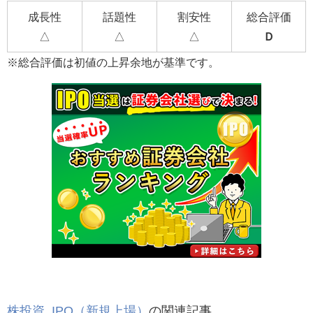
成長性
話題性
割安性
総合評価
△
△
△
Ｄ
※総合評価は初値の上昇余地が基準です。
株投資
,
IPO（新規上場）
の関連記事