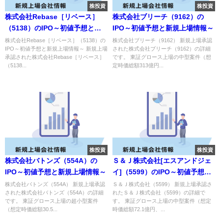
株投資
株投資
株式会社Rebase［リベース］
株式会社ブリーチ（9162）の
（5138）のIPO～初値予想と新
IPO～初値予想と新規上場情報～
規上場情報～
株式会社Rebase［リベース］（5138）の
株式会社ブリーチ（9162） 新規上場承認
IPO～初値予想と新規上場情報～ 新規上場
された株式会社ブリーチ（9162）の詳細
承認された株式会社Rebase［リベース］
です。 東証グロース上場の中型案件（想
（5138...
定時価総額313億円...
株投資
株投資
株式会社バトンズ（554A）の
Ｓ＆Ｊ株式会社[エスアンドジェ
IPO～初値予想と新規上場情報～
イ]（5599）のIPO～初値予想と
新規上場情報～
株式会社バトンズ（554A） 新規上場承認
Ｓ＆Ｊ株式会社（5599） 新規上場承認さ
された株式会社バトンズ（554A）の詳細
れたＳ＆Ｊ株式会社（5599）の詳細で
です。 東証グロース上場の超小型案件
す。 東証グロース上場の中型案件（想定
（想定時価総額30.5...
時価総額72.1億円、...