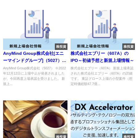
株投資
株投資
AnyMind Group株式会社[エニ
株式会社エブリー（607A）の
ーマインドグループ]（5027）の
IPO～初値予想と新規上場情報～
IPO～初値予想と新規上場情報～
AnyMind Group株式会社（5027） ※2022
株式会社エブリー（607A） 新規上場承認
年12月12日に上場中止が発表されました
された株式会社エブリー（607A）の詳細
が、今回再度上場承認を受けました。 新
です。 東証グロース上場の小型案件（想
規上...
定時価総額47.7億...
株投資
株投資