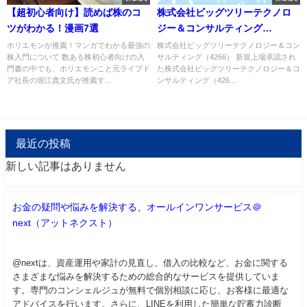
【超初心者向け】読めば株のコ
株式会社ビッグツリーテクノロ
ツがわかる！漫画7選
ジー＆コンサルティング
（4266）のIPO～初値予想と新
ホリエモンが推薦！マンガでわかる最強の
株式会社ビッグツリーテクノロジー＆コン
株入門について 数ある株初心者向けの入
サルティング（4266） 新規上場承認され
規上場情報～
門書の中でも、ホリエモンこと元ライブド
た株式会社ビッグツリーテクノロジー＆コ
ア社長の堀江貴文氏が推薦す...
ンサルティング（426...
最近の投稿
新しい記事はありません
お金の疑問や悩みを解決する、オールインワンサービス＠
next（アットネクスト）
@nextは、資産運用や家計の見直し、借入の比較など、お金に関する
さまざまな悩みを解決するための総合的なサービスを提供していま
す。専門のコンシェルジュが無料で個別相談に応じ、お客様に最適な
アドバイスを行います。さらに、LINEを利用した簡単な貯蓄力診断