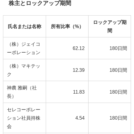
株主とロックアップ期間
ロックアップ期
氏名または名称
所有比率（%）
間
（株）ジェイコ
62.12
180日間
ーポレーション
（株）マキテッ
12.39
180日間
ク
神農 雅嗣（社
11.83
180日間
長）
セレコーポレー
ション社員持株
4.54
180日間
会