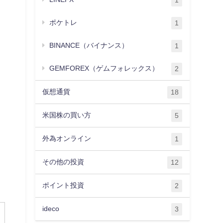
1
ポケトレ
1
BINANCE（バイナンス）
1
GEMFOREX（ゲムフォレックス）
2
仮想通貨
18
米国株の買い方
5
外為オンライン
1
その他の投資
12
ポイント投資
2
ideco
3