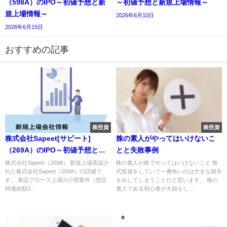
（598A）のIPO～初値予想と新
～初値予想と新規上場情報～
規上場情報～
2026年6月10日
2026年6月15日
おすすめの記事
株投資
株投資
株式会社Sapeet[サピート]
株の素人がやってはいけないこ
（269A）のIPO～初値予想と新
とと失敗事例
規上場情報～
株式会社Sapeet（269A） 新規上場承認さ
株の素人が株でやってはいけないこと 株
れた株式会社Sapeet（269A）の詳細で
式投資をしていて一番怖いのは大きな損失
す。 東証グロース上場の小型案件（想定
を出してしまうことだと思います。 株の
時価総額2...
素人である初心者が大損をし...