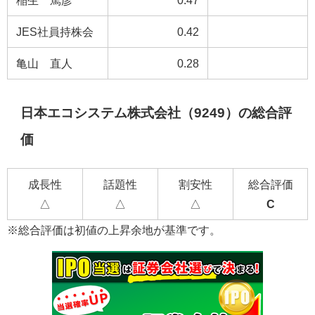
稲生 篤彦
0.47
JES社員持株会
0.42
亀山 直人
0.28
日本エコシステム株式会社（9249）の総合評
価
成長性
話題性
割安性
総合評価
△
△
△
C
※総合評価は初値の上昇余地が基準です。