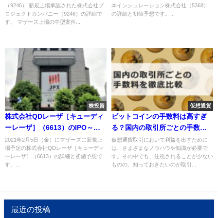
（9246） 新規上場承認された株式会社プ
本インシュレーション株式会社（5368）
ロジェクトカンパニー（9246）の詳細で
の詳細と初値予想です。...
す。 マザーズ上場の中型案件...
株投資
仮想通貨
株式会社QDレーザ［キューディ
ビットコインの手数料は高すぎ
ーレーザ］（6613）のIPO～初
る？国内の取引所ごとの手数料
値予想と新規上場情報～
を徹底比較
2021年2月5日（金）にマザーズに新規上
仮想通貨取引において利益を出すために
場予定の株式会社QDレーザ［キューディ
は、さまざまなノウハウや知識が必要で
ーレーザ］（6613）の詳細と初値予想で
す。その中でも、注視されることが少ない
す。...
ものの、知っておきたいのが取引...
最近の投稿