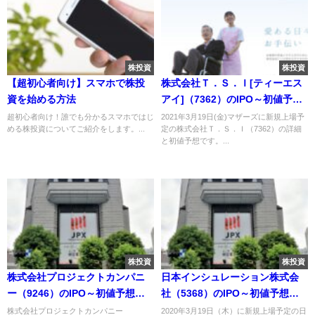
株投資
株投資
【超初心者向け】スマホで株投
株式会社Ｔ．Ｓ．Ｉ[ティーエス
資を始める方法
アイ]（7362）のIPO～初値予想
と新規上場情報～
超初心者向け！誰でも分かるスマホではじ
2021年3月19日(金)マザーズに新規上場予
める株投資についてご紹介をします。...
定の株式会社Ｔ．Ｓ．Ｉ（7362）の詳細
と初値予想です。...
株投資
株投資
株式会社プロジェクトカンパニ
日本インシュレーション株式会
ー（9246）のIPO～初値予想と
社（5368）のIPO～初値予想と
新規上場情報～
新規上場情報～
株式会社プロジェクトカンパニー
2020年3月19日（木）に新規上場予定の日