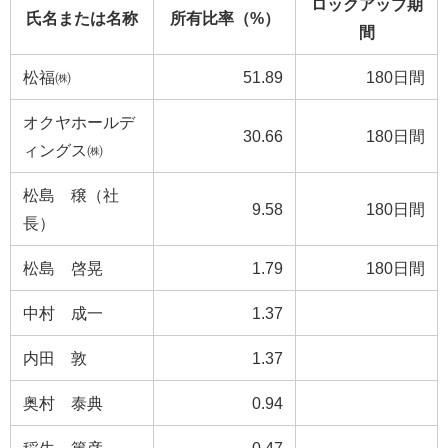
ロックアップ期
氏名または名称
所有比率（%）
間
松福㈱
51.89
180日間
オクヤホールデ
30.66
180日間
ィングス㈱
松島 穣（社
9.58
180日間
長）
松島 啓晃
1.79
180日間
中村 成一
1.37
内田 敦
1.37
奥村 泰典
0.94