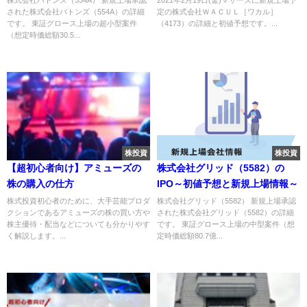
された株式会社バトンズ（554A）の詳細
定の株式会社ＷＡＣＵＬ［ワカル］
です。 東証グロース上場の超小型案件
（4173）の詳細と初値予想です。...
（想定時価総額30.5...
株投資
株投資
【超初心者向け】アミューズの
株式会社グリッド（5582）の
株の購入の仕方
IPO～初値予想と新規上場情報～
株式投資初心者のために、大手芸能プロダ
株式会社グリッド（5582） 新規上場承認
クションであるアミューズの株の買い方や
された株式会社グリッド（5582）の詳細
株主優待・配当などについても分かりやす
です。 東証グロース上場の中型案件（想
く解説します。...
定時価総額80.7億...