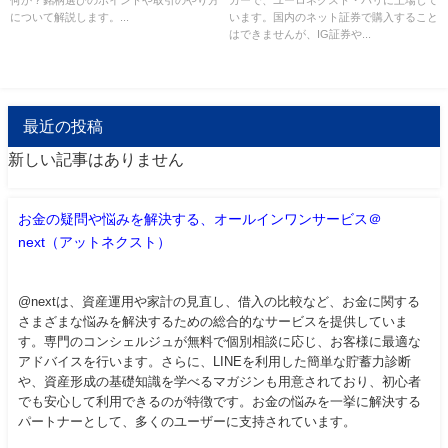
何か？銘柄選びのポイントや取引のやり方
カーで、ユーロネクスト・パリに上場して
について解説します。...
います。国内のネット証券で購入すること
はできませんが、IG証券や...
最近の投稿
新しい記事はありません
お金の疑問や悩みを解決する、オールインワンサービス＠
next（アットネクスト）
@nextは、資産運用や家計の見直し、借入の比較など、お金に関する
さまざまな悩みを解決するための総合的なサービスを提供していま
す。専門のコンシェルジュが無料で個別相談に応じ、お客様に最適な
アドバイスを行います。さらに、LINEを利用した簡単な貯蓄力診断
や、資産形成の基礎知識を学べるマガジンも用意されており、初心者
でも安心して利用できるのが特徴です。お金の悩みを一挙に解決する
パートナーとして、多くのユーザーに支持されています。