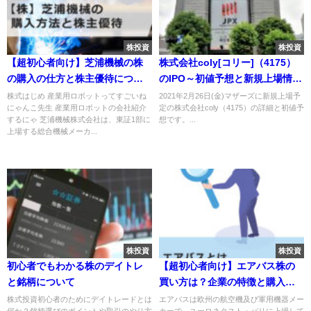
株投資
株投資
【超初心者向け】芝浦機械の株
株式会社coly[コリー]（4175）
の購入の仕方と株主優待につい
のIPO～初値予想と新規上場情報
て
～
株式はじめ 産業用ロボットってすごいね
2021年2月26日(金)マザーズに新規上場予
にゃんこ先生 産業用ロボットの会社紹介
定の株式会社coly（4175）の詳細と初値予
するにゃ 芝浦機械株式会社は、東証1部に
想です。...
上場する総合機械メーカ...
株投資
株投資
初心者でもわかる株のデイトレ
【超初心者向け】エアバス株の
と銘柄について
買い方は？企業の特徴と購入方
法について解説
株式投資初心者のためにデイトレードとは
エアバスは欧州の航空機及び軍用機器メー