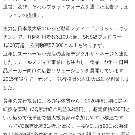
運営、及び、それらプラットフォームを通じた広告ソリュ
ーションの提供」。
主力は日本最大級のレシピ動画メディア『デリッシュキッ
チン』で、月間利用者数3,100万超、SNS総フォロワー
1,300万超、公開動画57,000本以上を誇ります。
近年はスーパーや小売店の店頭デジタルサイネージと連動
したリテールメディア事業にも注力し、食品・飲料・日用
品メーカー向けの広告ソリューションを展開しています。
2015年設立で、元グリー執行役員の吉田大成氏が創業しま
した。
長年の先行投資による赤字体質から、2026年6月期に黒字
転換を実現（3Q累計経常利益3.2億円）。想定価格230円と
いう極めて低単価で個人投資家が参加しやすい構造です。
一方でVC保有比率31.4%と高く、主要VCには90日/公募価
格1.5倍の解除条件付きロックアップが設定されており需給