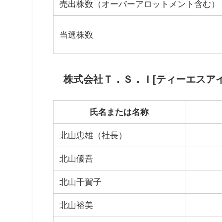
売出株数（オーバーアロットメント含む）
当選株数
株式会社Ｔ．Ｓ．Ｉ[ティーエスアイ
氏名または名称
北山忠雄（社長）
北山優吾
北山千賀子
北山裕美