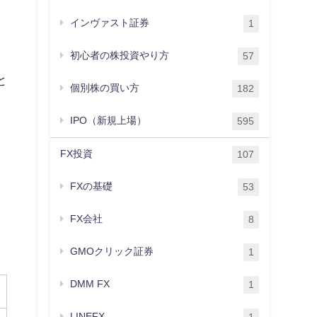
インヴァスト証券
1
初心者の株投資やり方
57
と
個別株の買い方
182
IPO（新規上場）
595
FX投資
107
FXの基礎
53
FX会社
8
GMOクリック証券
1
DMM FX
1
LINEFX