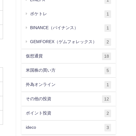
1
ポケトレ
1
BINANCE（バイナンス）
1
GEMFOREX（ゲムフォレックス）
2
仮想通貨
18
米国株の買い方
5
外為オンライン
1
その他の投資
12
ポイント投資
2
ideco
3