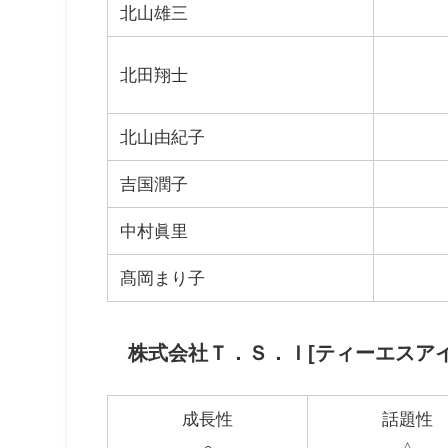
北山雄三
北田翔士
北山由紀子
吉国潤子
中村眞里
髙岡まり子
株式会社Ｔ．Ｓ．Ｉ[ティーエスアイ
成長性
話題性