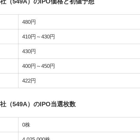
（549A）のIPO価格と初値予想
480円
410円～430円
430円
400円～450円
422円
（549A）のIPO当選枚数
0株
4,025,000株