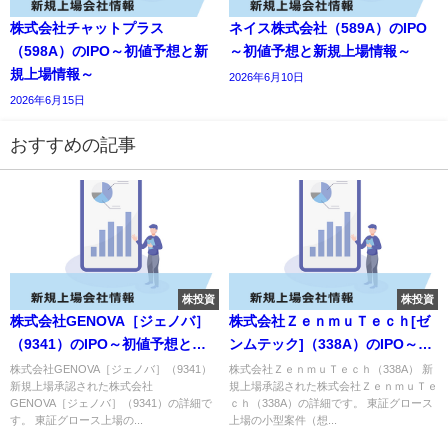
株式会社チャットプラス
ネイス株式会社（589A）のIPO
（598A）のIPO～初値予想と新
～初値予想と新規上場情報～
規上場情報～
2026年6月10日
2026年6月15日
おすすめの記事
株投資
株投資
株式会社GENOVA［ジェノバ］
株式会社ＺｅｎｍｕＴｅｃｈ[ゼ
（9341）のIPO～初値予想と新
ンムテック]（338A）のIPO～初
規上場情報～
値予想と新規上場情報～
株式会社GENOVA［ジェノバ］（9341）
株式会社ＺｅｎｍｕＴｅｃｈ（338A） 新
新規上場承認された株式会社
規上場承認された株式会社ＺｅｎｍｕＴｅ
GENOVA［ジェノバ］（9341）の詳細で
ｃｈ（338A）の詳細です。 東証グロース
す。 東証グロース上場の...
上場の小型案件（想...