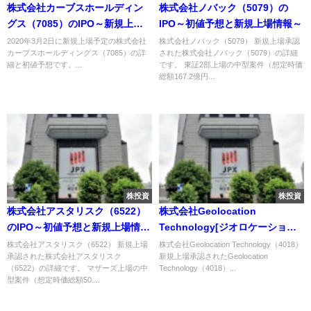
株式会社カーブスホールディン
株式会社ノバック（5079）の
グス（7085）のIPO～新規上場
IPO～初値予想と新規上場情報～
情報と初値予想～
2020年3月2日に新規上場予定の株式会社
株式会社ノバック（5079） 新規上場承認
カーブスホールディングス（7085）の詳
された株式会社ノバック（5079）の詳細
細と初値予想です。...
です。 東証2部上場の中型案件（想定時価
総額167.2億円...
株投資
株投資
株式会社アスタリスク（6522）
株式会社Geolocation
のIPO～初値予想と新規上場情報
Technology[ジオロケーション
～
テクノロジー]（4018）のIPO～
株式会社アスタリスク（6522） 新規上場
株式会社Geolocation Technology（4018）
承認された株式会社アスタリスク
新規上場承認されたGeolocation
初値予想と新規上場情報～
（6522）の詳細です。 マザーズ上場の中
Technology（4018）...
型案件（想定時価総額50....