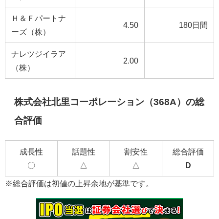
Ｈ＆Ｆパートナ
4.50
180日間
ーズ（株）
ナレツジイラア
2.00
（株）
株式会社北里コーポレーション（368A）の総
合評価
成長性
話題性
割安性
総合評価
〇
△
△
D
※総合評価は初値の上昇余地が基準です。