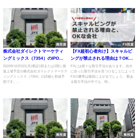
株投資
FX投資
株式会社ダイレクトマーケティ
【FX超初心者向け】スキャルピ
ングミックス（7354）のIPO～
ングが禁止される理由は？OKな
初値予想と新規上場情報～
会社はここ
2020年10月5日(月)東証1部または2部に新
FXには様々な取引手法があります。自分
規上場予定の株式会社ダイレクトマーケテ
に合った取引手法を見つけることによって
ィングミックス（7354）の詳細と初値予
FXの勝率は格段に上がるでしょう。 数あ
想です。...
る取引手法の中でも、特...
株投資
株投資