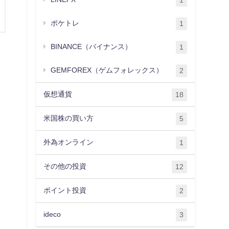
1
ポケトレ
1
BINANCE（バイナンス）
1
GEMFOREX（ゲムフォレックス）
2
仮想通貨
18
米国株の買い方
5
外為オンライン
1
その他の投資
12
ポイント投資
2
ideco
3