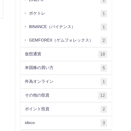
1
ポケトレ
1
BINANCE（バイナンス）
1
GEMFOREX（ゲムフォレックス）
2
仮想通貨
18
米国株の買い方
5
外為オンライン
1
その他の投資
12
ポイント投資
2
ideco
3