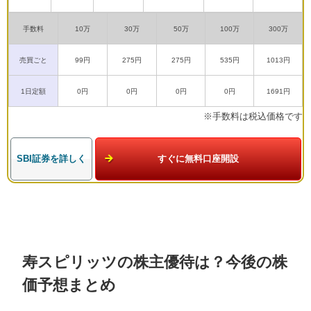
手数料
10万
30万
50万
100万
300万
売買ごと
99円
275円
275円
535円
1013円
1日定額
0円
0円
0円
0円
1691円
※手数料は税込価格です
SBI証券を詳しく
すぐに無料口座開設
寿スピリッツの株主優待は？今後の株
価予想まとめ