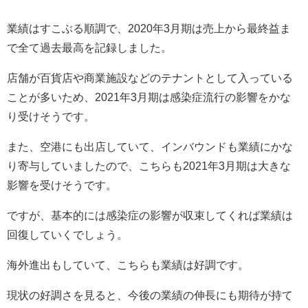
業績はすこぶる順調で、
2020
年
3
月期は売上から最終益ま
で全て過去最高を記録しました。
店舗が百貨店や商業施設などのテナントとして入っている
ことが多いため、
2021
年
3
月期は感染症流行の影響をかな
り受けそうです。
また、空港にも出店していて、インバウンドも業績にかな
り寄与していましたので、こちらも
2021
年
3
月期は大きな
影響を受けそうです。
ですが、基本的には感染症の影響が収束してくれば業績は
回復していくでしょう。
海外進出もしていて、こちらも業績は好調です。
現状の好調さを見ると、今後の業績の伸長にも期待が持て