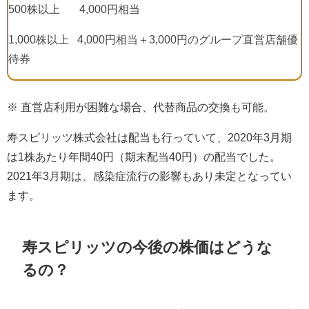
500
株以上
4,000
円相当
1,000
株以上
4,000
円相当＋
3,000
円のグループ直営店舗優
待券
※ 直営店利用が困難な場合、代替商品の交換も可能。
寿スピリッツ株式会社は配当も行っていて、
2020
年
3
月期
は
1
株あたり年間
40
円（期末配当
40
円）の配当でした。
2021
年
3
月期は、感染症流行の影響もあり未定となってい
ます。
寿スピリッツの今後の株価はどうな
るの？