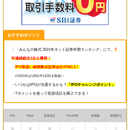
おすすめポイント
・「みんなの株式 2021年ネット証券年間ランキング」にて、
7
年連続総合1位を獲得！
・
IPO取扱い銘柄数全証券会社中NO,1！
※2021年は125社中122社を取扱い
・いつかはIPOが当選するかも？
「IPOチャレンジポイント」
・Tポイントを使って投資信託を購入できる！
IPO
NISA
投資信託
外国株
夜間取引
単元未満株
◎
◎
◎
〇
〇
〇