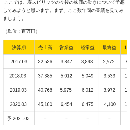
ここでは、寿スピリッツの今後の株価の動きについて予想
してみようと思います。まず、ここ数年間の業績を見てみ
ましょう。
（単位：百万円）
決算期
売上高
営業益
経常益
最終益
1
2017.03
32,536
3,847
3,898
2,572
8
2018.03
37,385
5,012
5,049
3,533
11
2019.03
40,768
5,975
6,012
3,972
12
2020.03
45,180
6,454
6,475
4,100
13
予
2021.03
－
－
－
－