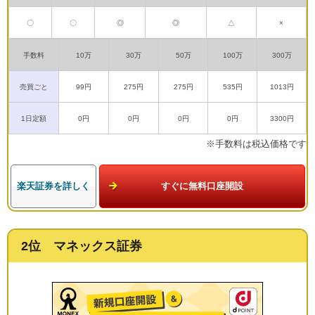
〇
〇
◎
◎
△
×
手数料
10万
30万
50万
100万
300万
売買ごと
99円
275円
275円
535円
1013円
1日定額
0円
0円
0円
0円
3300円
※手数料は税込価格です
楽天証券を詳しく
すぐに無料口座開設
2位 マネックス証券