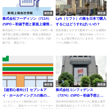
株投資
株投資
株式会社フーディソン（7114）
Lyft（リフト）の株を日本で購入
のIPO～初値予想と新規上場情報
するにはどうすればいいの？
～
株式会社フーディソン（7114）のIPO～初
現在米国とカナダで配車サービスを展開す
値予想と新規上場情報～ 新規上場承認さ
るLyft（リフト）。 競合のUber（ウーバ
れた株式会社フーディソン（7114）の詳
ー）も上場が噂されていますが、そのウー
細です。 東証グロ...
バーに先駆けて20...
株投資
株投資
【超初心者向け】セブン＆ア
株式会社コンフィデンス
イ・ホールディングスの株の購
（7374）のIPO～初値予想と新
入の仕方
規上場情報～
コンビニチェーン国内No,1の「セブン・
2021年6月28日(月)マザーズに新規上場予
イレブン」、総合スーパーの「イトーヨー
定の株式会社コンフィデンス（7374）の