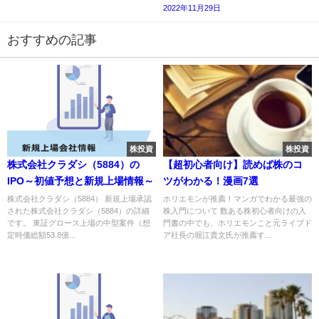
2022年11月29日
おすすめの記事
株投資
株投資
株式会社クラダシ（5884）の
【超初心者向け】読めば株のコ
IPO～初値予想と新規上場情報～
ツがわかる！漫画7選
株式会社クラダシ（5884） 新規上場承認
ホリエモンが推薦！マンガでわかる最強の
された株式会社クラダシ（5884）の詳細
株入門について 数ある株初心者向けの入
です。 東証グロース上場の中型案件（想
門書の中でも、ホリエモンこと元ライブド
定時価総額53.8億...
ア社長の堀江貴文氏が推薦す...