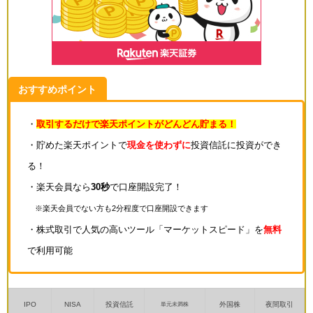
おすすめポイント
・
取引するだけで楽天ポイントがどんどん貯まる！
・貯めた楽天ポイントで
現金を使わずに
投資信託に投資ができ
る！
・楽天会員なら
30秒
で口座開設完了！
※楽天会員でない方も2分程度で口座開設できます
・株式取引で人気の高いツール「マーケットスピード」を
無料
で利用可能
IPO
NISA
投資信託
外国株
夜間取引
単元未満株