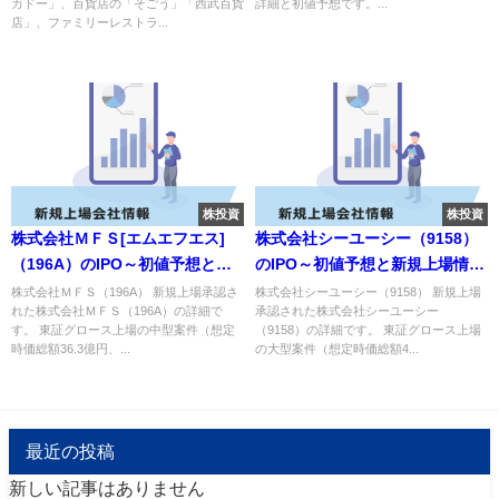
カドー」、百貨店の「そごう」「西武百貨
詳細と初値予想です。...
店」、ファミリーレストラ...
株投資
株投資
株式会社ＭＦＳ[エムエフエス]
株式会社シーユーシー（9158）
（196A）のIPO～初値予想と新
のIPO～初値予想と新規上場情報
規上場情報～
～
株式会社ＭＦＳ（196A） 新規上場承認さ
株式会社シーユーシー（9158） 新規上場
れた株式会社ＭＦＳ（196A）の詳細で
承認された株式会社シーユーシー
す。 東証グロース上場の中型案件（想定
（9158）の詳細です。 東証グロース上場
時価総額36.3億円、...
の大型案件（想定時価総額4...
最近の投稿
新しい記事はありません