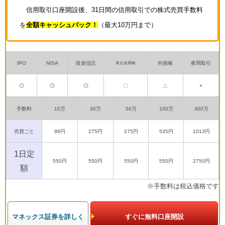
信用取引口座開設後、31日間の信用取引での株式売買手数料
を
全額キャッシュバック！
（最大10万円まで）
IPO
NISA
投資信託
外国株
夜間取引
単元未満株
◎
◎
◎
〇
△
×
手数料
10万
30万
50万
100万
300万
売買ごと
99円
275円
275円
535円
1013円
1日定
550円
550円
550円
550円
2750円
額
※手数料は税込価格です
マネックス証券を詳しく
すぐに無料口座開設