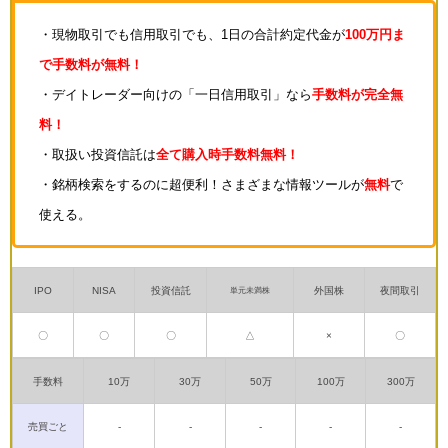
・現物取引でも信用取引でも、1日の合計約定代金が
100万円ま
で手数料が無料！
・デイトレーダー向けの「一日信用取引」なら
手数料が完全無
料！
・取扱い投資信託は
全て購入時手数料無料！
・銘柄検索をするのに超便利！さまざまな情報ツールが
無料
で
使える。
IPO
NISA
投資信託
外国株
夜間取引
単元未満株
〇
〇
〇
△
×
〇
手数料
10万
30万
50万
100万
300万
売買ごと
-
-
-
-
-