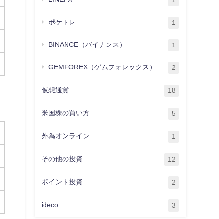
1
ポケトレ
1
BINANCE（バイナンス）
1
GEMFOREX（ゲムフォレックス）
2
仮想通貨
18
米国株の買い方
5
外為オンライン
1
その他の投資
12
ポイント投資
2
ideco
3