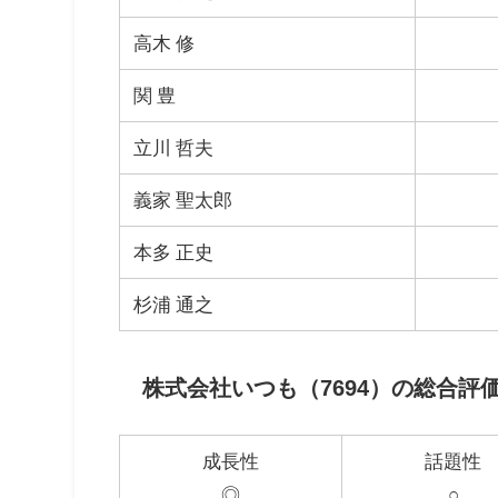
高木 修
関 豊
立川 哲夫
義家 聖太郎
本多 正史
杉浦 通之
株式会社いつも（7694）の総合評
成長性
話題性
◎
○