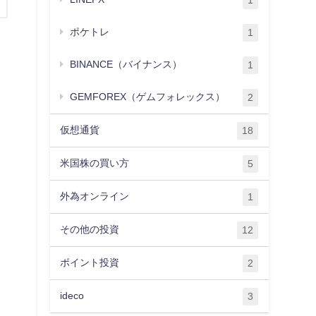
1
ポケトレ
1
BINANCE（バイナンス）
1
GEMFOREX（ゲムフォレックス）
2
仮想通貨
18
米国株の買い方
5
外為オンライン
1
その他の投資
12
ポイント投資
2
ideco
3