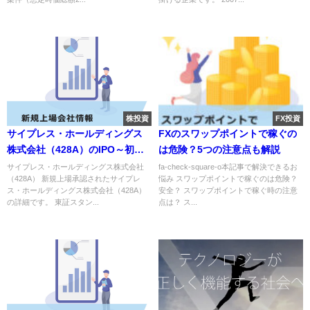
株投資
FX投資
サイプレス・ホールディングス
FXのスワップポイントで稼ぐの
株式会社（428A）のIPO～初値
は危険？5つの注意点も解説
予想と新規上場情報～
サイプレス・ホールディングス株式会社
fa-check-square-o本記事で解決できるお
（428A） 新規上場承認されたサイプレ
悩み スワップポイントで稼ぐのは危険？
ス・ホールディングス株式会社（428A）
安全？ スワップポイントで稼ぐ時の注意
の詳細です。 東証スタン...
点は？ ス...