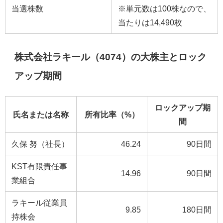
当選株数
※単元数は100株なので、
当たりは14,490枚
株式会社ラキール（4074）の大株主とロック
アップ期間
ロックアップ期
氏名または名称
所有比率（%）
間
久保 努（社長）
46.24
90日間
KST有限責任事
14.96
90日間
業組合
ラキール従業員
9.85
180日間
持株会