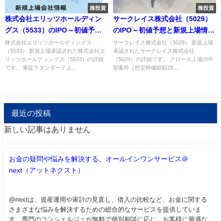
株投資
株投資
株式会社エリッツホールディン
サークレイス株式会社（5029）
グス（5533）のIPO～初値予想
のIPO～初値予想と新規上場情報
と新規上場情報～
～
株式会社エリッツホールディングス
サークレイス株式会社（5029） 新規上場
（5533） 新規上場承認された株式会社エ
承認されたサークレイス株式会社
リッツホールディングス（5533）の詳細
（5029）の詳細です。 グロース上場の中
です。 東証スタンダード上...
型案件（想定時価総額29....
最近の投稿
新しい記事はありません
お金の疑問や悩みを解決する、オールインワンサービス＠
next（アットネクスト）
@nextは、資産運用や家計の見直し、借入の比較など、お金に関する
さまざまな悩みを解決するための総合的なサービスを提供していま
す。専門のコンシェルジュが無料で個別相談に応じ、お客様に最適な