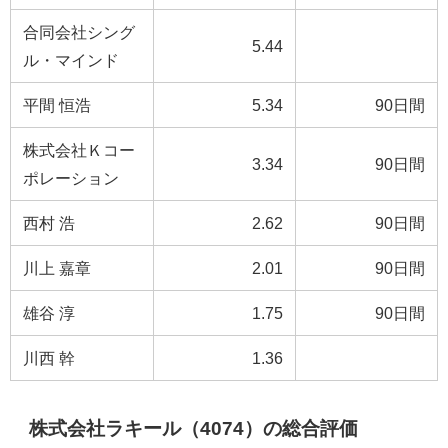
合同会社シング
5.44
ル・マインド
平間 恒浩
5.34
90日間
株式会社Ｋコー
3.34
90日間
ポレーション
西村 浩
2.62
90日間
川上 嘉章
2.01
90日間
雄谷 淳
1.75
90日間
川西 幹
1.36
株式会社ラキール（4074）の総合評価