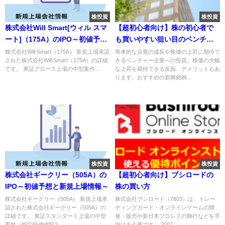
株投資
株投資
株式会社Will Smart[ウィル スマ
【超初心者向け】株の初心者で
ート]（175A）のIPO～初値予想
も買いやすい狙い目のベンチャ
と新規上場情報～
ーの株の購入の仕方
株式会社Will Smart（175A） 新規上場承認
将来的な企業の成長や株価の上昇に期待で
された株式会社Will Smart（175A）の詳細
きるベンチャー企業への投資。株価の大幅
です。 東証グロース上場の中型案件...
な上昇を期待できる反面、デメリットもあ
ります。おすすめの新興銘柄...
株投資
株投資
株式会社ギークリー（505A）の
【超初心者向け】ブシロードの
IPO～初値予想と新規上場情報～
株の買い方
株式会社ギークリー（505A） 新規上場承
株式会社ブシロード（7803）は、トレー
認された株式会社ギークリー（505A）の
ディングカード・オンラインゲームの開
詳細です。 東証スタンダード上場の中型
発・販売や新日本プロレスの興行などを手
案件（想定時価総額2...
掛ける企業です。 2007...