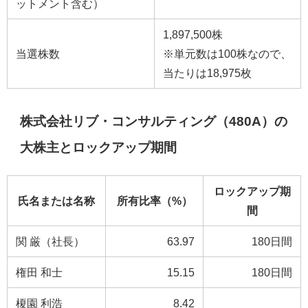
ットメント含む）
1,897,500株
当選株数
※単元数は100株なので、
当たりは18,975枚
株式会社リブ・コンサルティング（480A）の
大株主とロックアップ期間
ロックアップ期
氏名または名称
所有比率（%）
間
関 厳（社長）
63.97
180日間
権田 和士
15.15
180日間
榎園 利浩
8.42