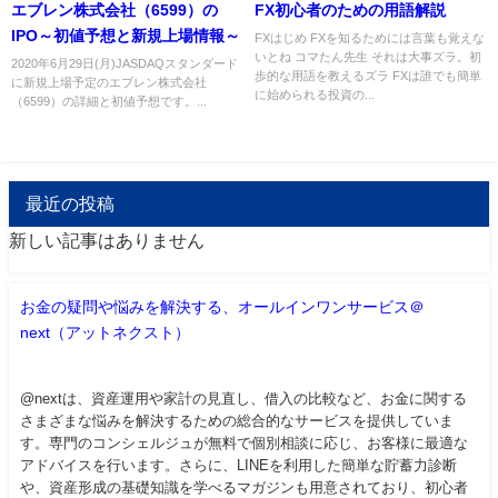
エブレン株式会社（6599）の
FX初心者のための用語解説
IPO～初値予想と新規上場情報～
FXはじめ FXを知るためには言葉も覚えな
いとね コマたん先生 それは大事ズラ。初
2020年6月29日(月)JASDAQスタンダード
歩的な用語を教えるズラ FXは誰でも簡単
に新規上場予定のエブレン株式会社
に始められる投資の...
（6599）の詳細と初値予想です。...
最近の投稿
新しい記事はありません
お金の疑問や悩みを解決する、オールインワンサービス＠
next（アットネクスト）
@nextは、資産運用や家計の見直し、借入の比較など、お金に関する
さまざまな悩みを解決するための総合的なサービスを提供していま
す。専門のコンシェルジュが無料で個別相談に応じ、お客様に最適な
アドバイスを行います。さらに、LINEを利用した簡単な貯蓄力診断
や、資産形成の基礎知識を学べるマガジンも用意されており、初心者