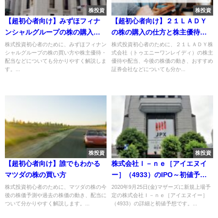
株投資
株投資
【超初心者向け】みずほフィナ
【超初心者向け】２１ＬＡＤＹ
ンシャルグループの株の購入の
の株の購入の仕方と株主優待に
仕方
ついて
株式投資初心者のために、みずほフィナン
株式投資初心者のために、２１ＬＡＤＹ株
シャルグループの株の買い方や株主優待・
式会社（トゥエニーワンレイディ）の株主
配当などについても分かりやすく解説しま
優待や配当、今後の株価の動き、おすすめ
す。...
証券会社などについても分か...
株投資
株投資
【超初心者向け】誰でもわかる
株式会社Ｉ－ｎｅ［アイエヌイ
マツダの株の買い方
ー］（4933）のIPO～初値予想
と新規上場情報～
株式投資初心者のために、マツダの株の今
2020年9月25日(金)マザーズに新規上場予
後の株価予測や過去の株価の動き、配当に
定の株式会社Ｉ－ｎｅ［アイエヌイー］
ついて分かりやすく解説します。...
（4933）の詳細と初値予想です。...