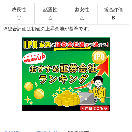
成長性
話題性
割安性
総合評価
〇
△
△
B
※総合評価は初値の上昇余地が基準です。