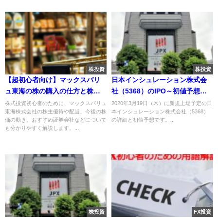
株投資
株投資
【超初心者向け】マックスバリ
日本インシュレーション株式会
ュ東海の株の購入の仕方と株主
社（5368）のIPO～初値予想と
優待について
新規上場情報～
株式投資初心者のために、マックスバリュ
2020年3月19日（木）に新規上場予定の日
東海株式会社の株主優待や配当、今後の株
本インシュレーション株式会社（5368）
価の動き、おすすめ証券会社などについて
の詳細と初値予想です。...
も分かりやすく解説します。...
株投資
FX投資