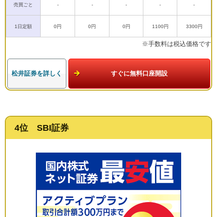
売買ごと
-
-
-
-
-
1日定額
0円
0円
0円
1100円
3300円
※手数料は税込価格です
松井証券を詳しく
すぐに無料口座開設
4位 SBI証券