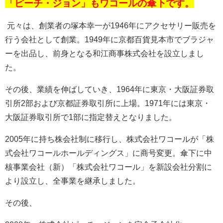
「ピーチ・ジョン」もワコールの傘下です。
元々は、創業者の塚本幸一が
1946
年にアクセサリー販売を
行う会社として創業。
1949
年に京都百貨見本市でブラジャ
ーを出品し、前身となる和江商事株式会社を設立しまし
た。
その後、業績を伸ばしていき、
1964
年に東京・大阪証券取
引所
2
部および京都証券取引所に上場。
1971
年には東京・
大阪証券取引所で
1
部に指定替えとなりました。
2005
年に持ち株会社制に移行し、株式会社ワコールが「株
式会社ワコールホールディングス」に商号変更。傘下に中
核事業会社（新）「株式会社ワコール」を新設会社分割に
より設立し、全事業を継承しました。
その後、