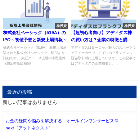
株投資
株投資
株式会社ベーシック（519A）の
【超初心者向け】アディダス株
IPO～初値予想と新規上場情報～
の買い方は？企業の特徴と購入
方法について解説
株式会社ベーシック（519A） 新規上場承
アディダスはヨーロッパ最大のスポーツウ
認された株式会社ベーシック（519A）の
ェアメーカーで、ドイツのフランクフルト
詳細です。 東証グロース上場の中型案件
証券取引所に上場しています。この記事で
（想定時価総額58....
はアディダスの企業概要と、...
最近の投稿
新しい記事はありません
お金の疑問や悩みを解決する、オールインワンサービス＠
next（アットネクスト）