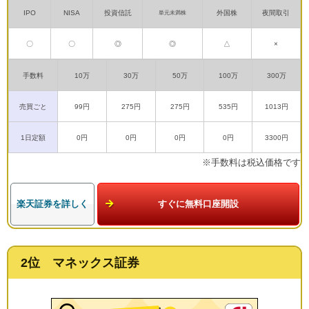
IPO
NISA
投資信託
外国株
夜間取引
単元未満株
〇
〇
◎
◎
△
×
手数料
10万
30万
50万
100万
300万
売買ごと
99円
275円
275円
535円
1013円
1日定額
0円
0円
0円
0円
3300円
※手数料は税込価格です
楽天証券を詳しく
すぐに無料口座開設
2位 マネックス証券