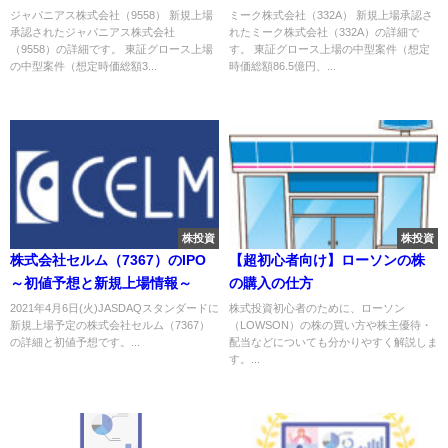
～
ジャパニアス株式会社（9558） 新規上場
ミーク株式会社（332A） 新規上場承認さ
承認されたジャパニアス株式会社
れたミーク株式会社（332A）の詳細で
（9558）の詳細です。 東証グロース上場
す。 東証グロース上場の中型案件（想定
の中型案件（想定時価総額3...
時価総額86.5億円、...
株投資
株投資
株式会社セルム（7367）のIPO
【超初心者向け】ローソンの株
～初値予想と新規上場情報～
の購入の仕方
2021年4月6日(火)JASDAQスタンダードに
株式投資初心者のために、ローソン
新規上場予定の株式会社セルム（7367）
（LOWSON）の株の買い方や株主優待・
の詳細と初値予想です。...
配当などについても分かりやすく解説しま
す。...