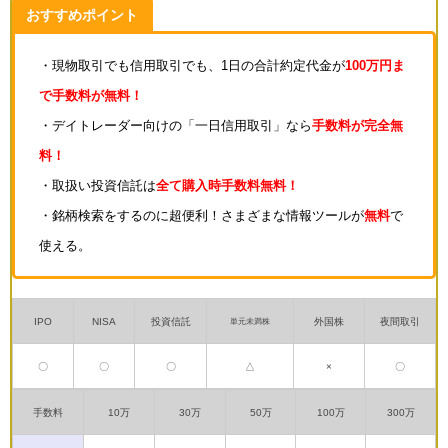
おすすめポイント
・現物取引でも信用取引でも、1日の合計約定代金が
100万円ま
で手数料が無料！
・デイトレーダー向けの「一日信用取引」なら
手数料が完全無
料！
・取扱い投資信託は
全て購入時手数料無料！
・銘柄検索をするのに超便利！さまざまな情報ツールが
無料
で
使える。
IPO
NISA
投資信託
外国株
夜間取引
単元未満株
〇
〇
〇
△
×
〇
手数料
10万
30万
50万
100万
300万