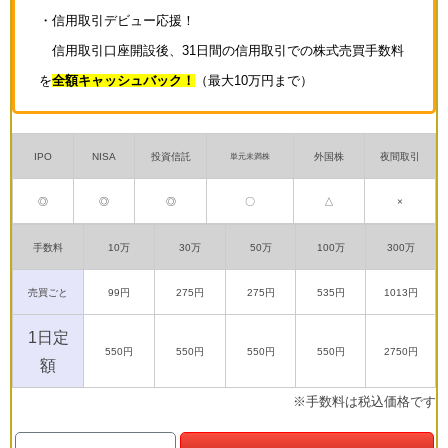
・信用取引デビュー応援！
信用取引口座開設後、31日間の信用取引での株式売買手数料
を
全額キャッシュバック！
（最大10万円まで）
IPO
NISA
投資信託
外国株
夜間取引
単元未満株
◎
◎
◎
〇
△
×
手数料
10万
30万
50万
100万
300万
売買ごと
99円
275円
275円
535円
1013円
1日定
550円
550円
550円
550円
2750円
額
※手数料は税込価格です