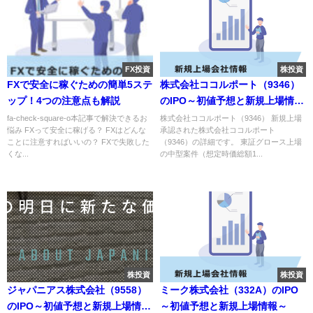
FX投資
株投資
FXで安全に稼ぐための簡単5ステ
株式会社ココルポート（9346）
ップ！4つの注意点も解説
のIPO～初値予想と新規上場情報
～
fa-check-square-o本記事で解決できるお
株式会社ココルポート（9346） 新規上場
悩み FXって安全に稼げる？ FXはどんな
承認された株式会社ココルポート
ことに注意すればいいの？ FXで失敗した
（9346）の詳細です。 東証グロース上場
くな...
の中型案件（想定時価総額1...
株投資
株投資
ジャパニアス株式会社（9558）
ミーク株式会社（332A）のIPO
のIPO～初値予想と新規上場情報
～初値予想と新規上場情報～