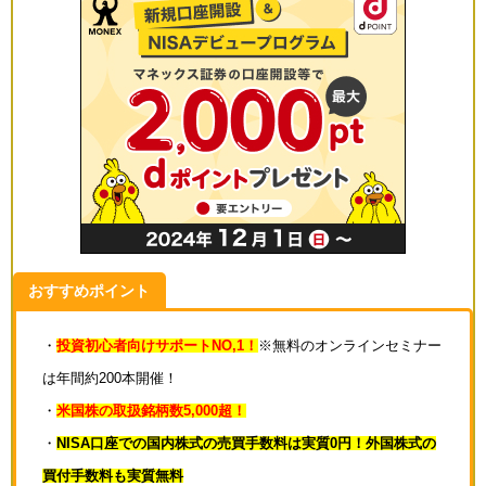
おすすめポイント
・
投資初心者向けサポートNO,1！
※無料のオンラインセミナー
は年間約200本開催！
・
米国株の取扱銘柄数5,000超！
・
NISA口座での国内株式の売買手数料は実質0円！外国株式の
買付手数料も実質無料