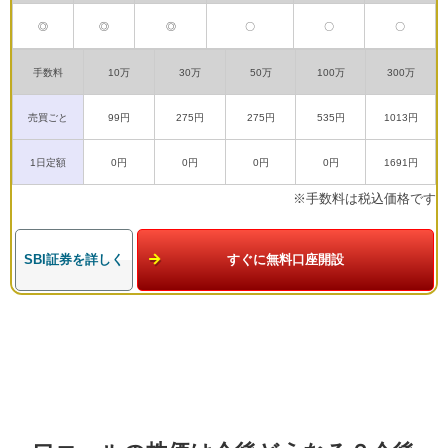
◎
◎
◎
〇
〇
〇
手数料
10万
30万
50万
100万
300万
売買ごと
99円
275円
275円
535円
1013円
1日定額
0円
0円
0円
0円
1691円
※手数料は税込価格です
SBI証券を詳しく
すぐに無料口座開設