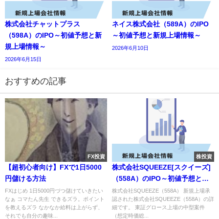
株式会社チャットプラス
ネイス株式会社（589A）のIPO
（598A）のIPO～初値予想と新
～初値予想と新規上場情報～
規上場情報～
2026年6月10日
2026年6月15日
おすすめの記事
FX投資
株投資
【超初心者向け】FXで1日5000
株式会社SQUEEZE[スクイーズ]
円儲ける方法
（558A）のIPO～初値予想と新
規上場情報～
FXはじめ 1日5000円づつ儲けていきたい
株式会社SQUEEZE（558A） 新規上場承
なぁ コマたん先生 できるズラ。ポイント
認された株式会社SQUEEZE（558A）の詳
を教えるズラ なかなか給料は上がらず、
細です。 東証グロース上場の中型案件
それでも自分の趣味...
（想定時価総...