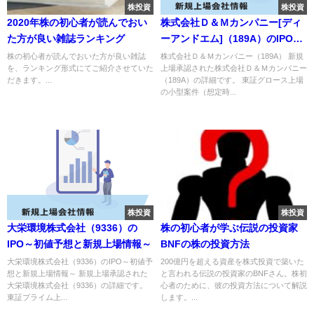
株投資
株投資
2020年株の初心者が読んでおい
株式会社Ｄ＆Ｍカンパニー[ディ
た方が良い雑誌ランキング
ーアンドエム]（189A）のIPO～
初値予想と新規上場情報～
株の初心者が読んでおいた方が良い雑誌
株式会社Ｄ＆Ｍカンパニー（189A） 新規
を、ランキング形式にてご紹介させていた
上場承認された株式会社Ｄ＆Ｍカンパニー
だきます。...
（189A）の詳細です。 東証グロース上場
の小型案件（想定時...
株投資
株投資
大栄環境株式会社（9336）の
株の初心者が学ぶ伝説の投資家
IPO～初値予想と新規上場情報～
BNFの株の投資方法
大栄環境株式会社（9336）のIPO～初値予
200億円を超える資産を株式投資で築いた
想と新規上場情報～ 新規上場承認された
と言われる伝説の投資家のBNFさん。株初
大栄環境株式会社（9336）の詳細です。
心者のために、彼の投資方法について解説
東証プライム上...
します。...