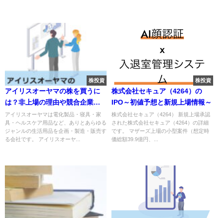
株投資
株投資
アイリスオーヤマの株を買うに
株式会社セキュア（4264）の
は？非上場の理由や競合企業の
IPO～初値予想と新規上場情報～
情報、上場株式の買い方も紹介
アイリスオーヤマは電化製品・寝具・家
株式会社セキュア（4264） 新規上場承認
具・ヘルスケア用品など、ありとあらゆる
された株式会社セキュア（4264）の詳細
ジャンルの生活用品を企画・製造・販売す
です。 マザーズ上場の小型案件（想定時
る会社です。 アイリスオーヤ...
価総額39.9億円、...