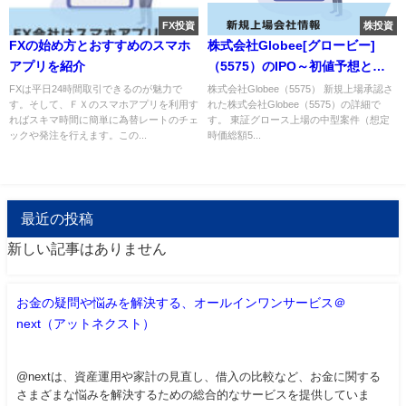
FX投資
株投資
FXの始め方とおすすめのスマホ
株式会社Globee[グロービー]
アプリを紹介
（5575）のIPO～初値予想と新
規上場情報～
FXは平日24時間取引できるのが魅力で
株式会社Globee（5575） 新規上場承認さ
す。そして、ＦＸのスマホアプリを利用す
れた株式会社Globee（5575）の詳細で
ればスキマ時間に簡単に為替レートのチェ
す。 東証グロース上場の中型案件（想定
ックや発注を行えます。この...
時価総額5...
最近の投稿
新しい記事はありません
お金の疑問や悩みを解決する、オールインワンサービス＠
next（アットネクスト）
@nextは、資産運用や家計の見直し、借入の比較など、お金に関する
さまざまな悩みを解決するための総合的なサービスを提供していま