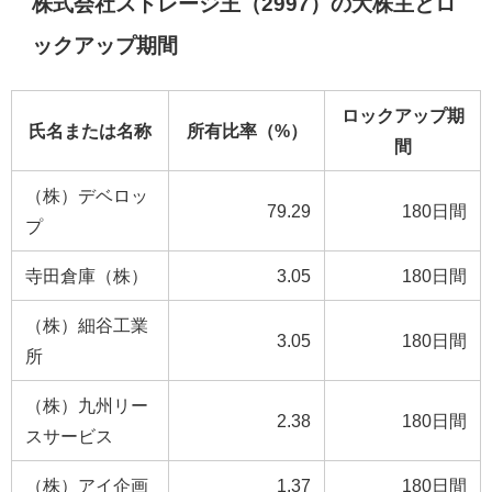
株式会社ストレージ王（2997）の大株主とロ
ックアップ期間
ロックアップ期
氏名または名称
所有比率（%）
間
（株）デベロッ
79.29
180日間
プ
寺田倉庫（株）
3.05
180日間
（株）細谷工業
3.05
180日間
所
（株）九州リー
2.38
180日間
スサービス
（株）アイ企画
1.37
180日間