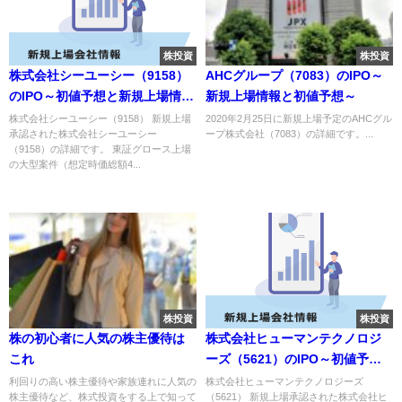
株投資
株投資
株式会社シーユーシー（9158）
AHCグループ（7083）のIPO～
のIPO～初値予想と新規上場情報
新規上場情報と初値予想～
～
株式会社シーユーシー（9158） 新規上場
2020年2月25日に新規上場予定のAHCグル
承認された株式会社シーユーシー
ープ株式会社（7083）の詳細です。...
（9158）の詳細です。 東証グロース上場
の大型案件（想定時価総額4...
株投資
株投資
株の初心者に人気の株主優待は
株式会社ヒューマンテクノロジ
これ
ーズ（5621）のIPO～初値予想
と新規上場情報～
利回りの高い株主優待や家族連れに人気の
株式会社ヒューマンテクノロジーズ
株主優待など、株式投資をする上で知って
（5621） 新規上場承認された株式会社ヒ