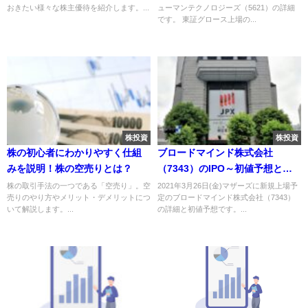
おきたい様々な株主優待を紹介します。...
ューマンテクノロジーズ（5621）の詳細
です。 東証グロース上場の...
株投資
株投資
株の初心者にわかりやすく仕組
ブロードマインド株式会社
みを説明！株の空売りとは？
（7343）のIPO～初値予想と新
規上場情報～
株の取引手法の一つである「空売り」。空
2021年3月26日(金)マザーズに新規上場予
売りのやり方やメリット・デメリットにつ
定のブロードマインド株式会社（7343）
いて解説します。...
の詳細と初値予想です。...