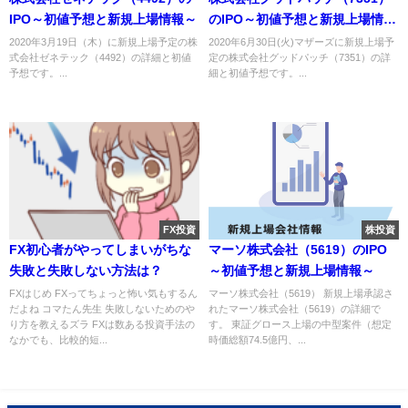
IPO～初値予想と新規上場情報～
のIPO～初値予想と新規上場情報
～
2020年3月19日（木）に新規上場予定の株
2020年6月30日(火)マザーズに新規上場予
式会社ゼネテック（4492）の詳細と初値
定の株式会社グッドパッチ（7351）の詳
予想です。...
細と初値予想です。...
FX投資
株投資
FX初心者がやってしまいがちな
マーソ株式会社（5619）のIPO
失敗と失敗しない方法は？
～初値予想と新規上場情報～
FXはじめ FXってちょっと怖い気もするん
マーソ株式会社（5619） 新規上場承認さ
だよね コマたん先生 失敗しないためのや
れたマーソ株式会社（5619）の詳細で
り方を教えるズラ FXは数ある投資手法の
す。 東証グロース上場の中型案件（想定
なかでも、比較的短...
時価総額74.5億円、...