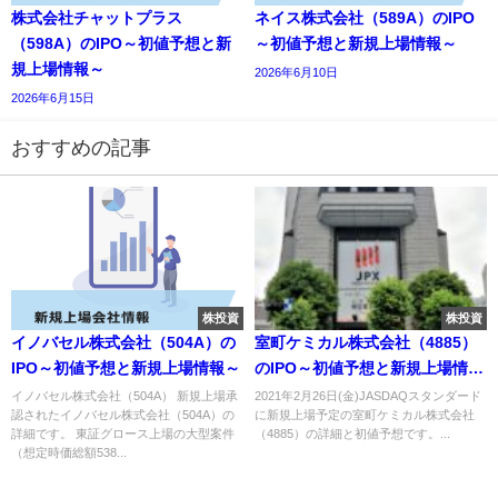
株式会社チャットプラス
ネイス株式会社（589A）のIPO
（598A）のIPO～初値予想と新
～初値予想と新規上場情報～
規上場情報～
2026年6月10日
2026年6月15日
おすすめの記事
株投資
株投資
イノバセル株式会社（504A）の
室町ケミカル株式会社（4885）
IPO～初値予想と新規上場情報～
のIPO～初値予想と新規上場情報
～
イノバセル株式会社（504A） 新規上場承
2021年2月26日(金)JASDAQスタンダード
認されたイノバセル株式会社（504A）の
に新規上場予定の室町ケミカル株式会社
詳細です。 東証グロース上場の大型案件
（4885）の詳細と初値予想です。...
（想定時価総額538...