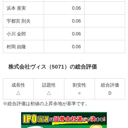
浜本 亜実
0.06
宇都宮 則夫
0.06
小川 金郎
0.06
村岡 由隆
0.06
株式会社ヴィス（5071）の総合評価
成長性
話題性
割安性
総合評価
△
△
○
Ｄ
※総合評価は初値の上昇余地が基準です。