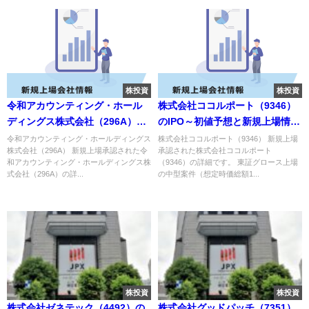
株投資
株投資
令和アカウンティング・ホール
株式会社ココルポート（9346）
ディングス株式会社（296A）の
のIPO～初値予想と新規上場情報
IPO～初値予想と新規上場情報～
～
令和アカウンティング・ホールディングス
株式会社ココルポート（9346） 新規上場
株式会社（296A） 新規上場承認された令
承認された株式会社ココルポート
和アカウンティング・ホールディングス株
（9346）の詳細です。 東証グロース上場
式会社（296A）の詳...
の中型案件（想定時価総額1...
株投資
株投資
株式会社ゼネテック（4492）の
株式会社グッドパッチ（7351）