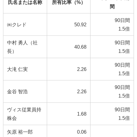
氏名または名称
所有比率（%）
間
90日間
㈱クレド
50.92
1.5倍
中村 勇人（社
90日間
40.68
長）
1.5倍
90日間
大滝 仁実
2.26
1.5倍
90日間
金谷 智浩
2.26
1.5倍
ヴィス従業員持
90日間
1.68
株会
1.5倍
矢原 裕一郎
0.06