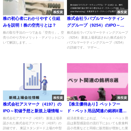
株投資
株投資
株の初心者にわかりやすく仕組
株式会社ラバブルマーケティン
みを説明！株の空売りとは？
ググループ（9254）のIPO～初
値予想と新規上場情報～
株の取引手法の一つである「空売り」。空
株式会社ラバブルマーケティンググループ
売りのやり方やメリット・デメリットにつ
（9254） 新規上場承認された株式会社ラ
いて解説します。...
バブルマーケティンググループ（9254）
の詳細です。 マザー...
株投資
株投資
株式会社アスマーク（4197）の
【株主優待あり】ペットフー
IPO～初値予想と新規上場情報～
ド・ペット用品関連の銘柄8選！
配当金も紹介
株式会社アスマーク（4197） 新規上場承
経済産業省によれば、「ペット・ペット用
認された株式会社アスマーク（4197）の
品は新型感染症の流行下においても飲食料
詳細です。 東証スタンダード上場の中型
品小売業などと同様に販売額が増加した業