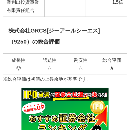
業創出投資事業
1.5倍
有限責任組合
株式会社GRCS[ジーアールシーエス]
（9250）の総合評価
成長性
話題性
割安性
総合評価
◎
△
△
Ａ
※総合評価は初値の上昇余地が基準です。