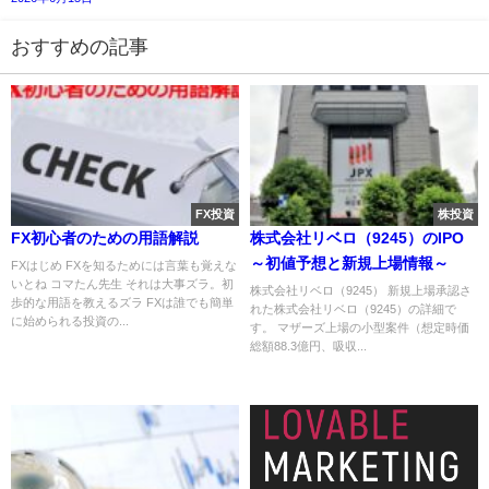
おすすめの記事
FX投資
株投資
FX初心者のための用語解説
株式会社リベロ（9245）のIPO
～初値予想と新規上場情報～
FXはじめ FXを知るためには言葉も覚えな
いとね コマたん先生 それは大事ズラ。初
株式会社リベロ（9245） 新規上場承認さ
歩的な用語を教えるズラ FXは誰でも簡単
れた株式会社リベロ（9245）の詳細で
に始められる投資の...
す。 マザーズ上場の小型案件（想定時価
総額88.3億円、吸収...