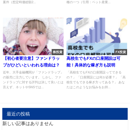
案件（想定時価総額2...
種の一つ（引用：ペット産業...
株投資
FX投資
【初心者要注意】ファンドラッ
高校生でもFXの口座開設は可
プがひどいといわれる理由は？
能！具体的な稼ぎ方も説明
近年、大手金融機関が「ファンドラップ」
「高校生でもFXの口座開設ってできる
の販売に注力しています。 しかし、ファ
の？」 「口座開設には何が必要？」 「高
ンドラップに対する評判は決して良いとは
校生でもできる稼ぎ方ってある？」 あな
言えず、ネットやSNSでは...
たはこのようなお悩みをお持...
最近の投稿
新しい記事はありません