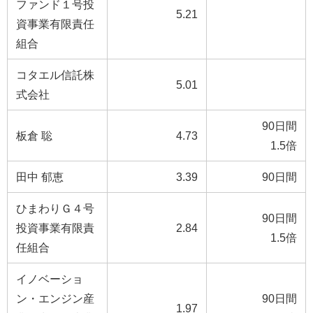
ファンド１号投
5.21
資事業有限責任
組合
コタエル信託株
5.01
式会社
90日間
板倉 聡
4.73
1.5倍
田中 郁恵
3.39
90日間
ひまわりＧ４号
90日間
投資事業有限責
2.84
1.5倍
任組合
イノベーショ
ン・エンジン産
90日間
1.97