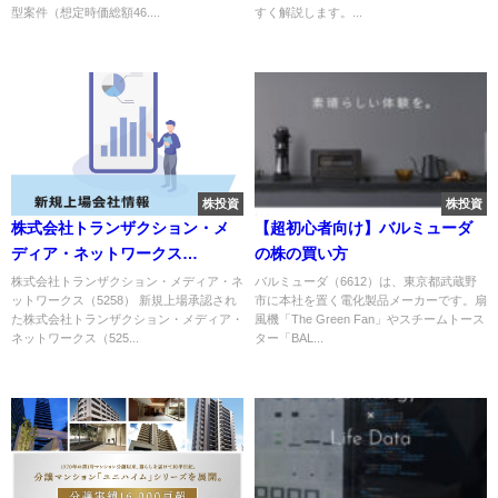
型案件（想定時価総額46....
すく解説します。...
株投資
株投資
株式会社トランザクション・メ
【超初心者向け】バルミューダ
ディア・ネットワークス
の株の買い方
（5258）のIPO～初値予想と新
株式会社トランザクション・メディア・ネ
バルミューダ（6612）は、東京都武蔵野
ットワークス（5258） 新規上場承認され
市に本社を置く電化製品メーカーです。扇
規上場情報～
た株式会社トランザクション・メディア・
風機「The Green Fan」やスチームトース
ネットワークス（525...
ター「BAL...