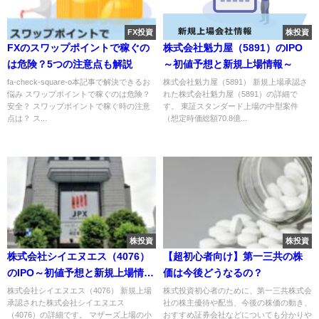
FX投資
株投資
FXのスワップポイントで稼ぐの
株式会社魁力屋（5891）のIPO
は危険？5つの注意点も解説
～初値予想と新規上場情報～
fa-check-square-o本記事で解決できるお
株式会社魁力屋（5891） 新規上場承認さ
悩み スワップポイントで稼ぐのは危険？
れた株式会社魁力屋（5891）の詳細で
安全？ スワップポイントで稼ぐ時の注意
す。 東証スタンダード上場の中型案件
点は？ ス...
（想定時価総額70.8億...
株投資
株投資
株式会社シイエヌエス（4076）
【超初心者向け】第一三共の株
のIPO～初値予想と新規上場情報
価は今後どうなるの？
～
株式会社シイエヌエス（4076） 新規上場
株式投資初心者のために、第一三共株式会
承認された株式会社シイエヌエス
社の株主優待や配当、今後の株価の動き、
（4076）の詳細です。 マザーズ上場の小
おすすめ証券会社などについても分かりや