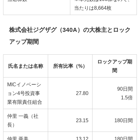
当たりは8,664枚
株式会社ジグザグ（340A）の大株主とロック
アップ期間
ロックアップ期
氏名または名称
所有比率（%）
間
MICイノベーシ
90日間
ョン4号投資事
27.80
1.5倍
業有限責任組合
仲里 一義（社
23.15
180日間
長）
仲里 亜美
13.12
180日間