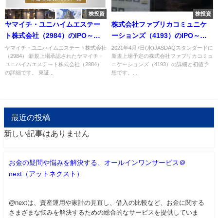
株投資
株投資
ヤマイチ・ユニハイムエステー
株式会社ファブリカコミュニケ
ト株式会社（2984）のIPO～初
ーションズ（4193）のIPO～初
値予想と新規上場情報～
値予想と新規上場情報～
ヤマイチ・ユニハイムエステート株式会社
2021年4月7日(水)JASDAQスタンダードに
（2984） 新規上場承認されたヤマイチ・
新規上場予定の株式会社ファブリカコミュ
ユニハイムエステート株式会社（2984）
ニケーションズ（4193）の詳細と初値予
の詳細です。 東証...
想です。...
最近の投稿
新しい記事はありません
お金の疑問や悩みを解決する、オールインワンサービス＠
next（アットネクスト）
@nextは、資産運用や家計の見直し、借入の比較など、お金に関する
さまざまな悩みを解決するための総合的なサービスを提供していま