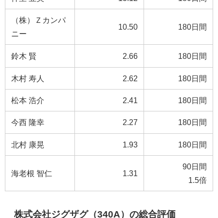
（株）Ｚカンパ
10.50
180日間
ニー
鈴木 賢
2.66
180日間
木村 寿人
2.62
180日間
松本 浩介
2.41
180日間
今西 隆幸
2.27
180日間
北村 康晃
1.93
180日間
90日間
海老根 智仁
1.31
1.5倍
株式会社ジグザグ（340A）の総合評価