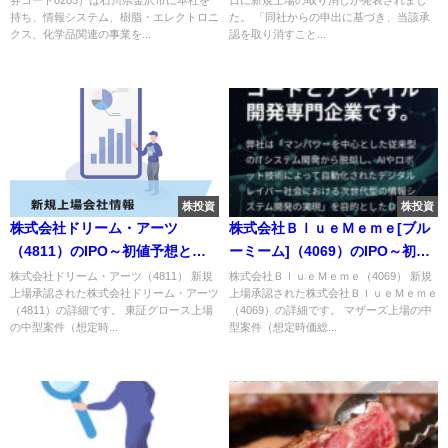
持ち、情報システム、樹脂・エレクトロニ
た。 「同社からの申出に基づき、当該承
クス、化学品関連の事業を...
認を取り消すこと...
株投資
株投資
株式会社ドリーム・アーツ
株式会社ＢｌｕｅＭｅｍｅ[ブル
（4811）のIPO～初値予想と新
ーミーム]（4069）のIPO～初値
規上場情報～
予想と新規上場情報～
株式会社ドリーム・アーツ（4811） 新規
株式会社ＢｌｕｅＭｅｍｅ（4069） 新規
上場承認された株式会社ドリーム・アーツ
上場承認された株式会社ＢｌｕｅＭｅｍｅ
（4811）の詳細です。 東証グロース上場
（4069）の詳細です。 マザーズ上場の中
の中型案件（想定時...
型案件（想定時価総...