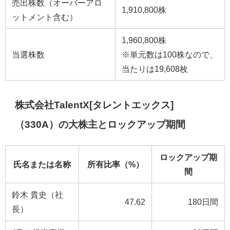
売出株数（オーバーアロ
1,910,800株
ットメント含む）
1,960,800株
当選株数
※単元数は100株なので、
当たりは19,608枚
株式会社TalentX[タレントエックス]
（330A）の大株主とロックアップ期間
ロックアップ期
氏名または名称
所有比率（%）
間
鈴木 貴史（社
47.62
180日間
長）