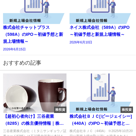
株式会社チャットプラス
ネイス株式会社（589A）のIPO
（598A）のIPO～初値予想と新
～初値予想と新規上場情報～
規上場情報～
2026年6月10日
2026年6月15日
おすすめの記事
株投資
株投資
【超初心者向け】三谷産業
株式会社ＢＪＣ[ビージェイシー]
（8285）の株主優待情報｜株の
（440A）のIPO～初値予想と新
買い方も徹底解説
規上場情報～
三谷産業株式会社（ミタニサンギョウ／証
株式会社ＢＪＣ（440A） ※2025年10月20
券コード8285）は石川県金沢市に本社を
日に新規上場の取り消しが発表されまし