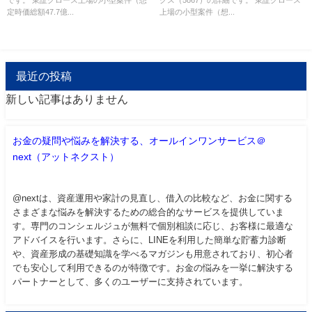
です。 東証グロース上場の小型案件（想
クス（5867）の詳細です。 東証グロース
定時価総額47.7億...
上場の小型案件（想...
最近の投稿
新しい記事はありません
お金の疑問や悩みを解決する、オールインワンサービス＠
next（アットネクスト）
@nextは、資産運用や家計の見直し、借入の比較など、お金に関する
さまざまな悩みを解決するための総合的なサービスを提供していま
す。専門のコンシェルジュが無料で個別相談に応じ、お客様に最適な
アドバイスを行います。さらに、LINEを利用した簡単な貯蓄力診断
や、資産形成の基礎知識を学べるマガジンも用意されており、初心者
でも安心して利用できるのが特徴です。お金の悩みを一挙に解決する
パートナーとして、多くのユーザーに支持されています。