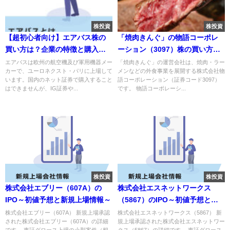
株投資
株投資
【超初心者向け】エアバス株の
「焼肉きんぐ」の物語コーポレ
買い方は？企業の特徴と購入方
ーション（3097）株の買い方｜
法について解説
配当金や株主優待情報も解説
エアバスは欧州の航空機及び軍用機器メー
「焼肉きんぐ」の運営会社は、焼肉・ラー
カーで、ユーロネクスト・パリに上場して
メンなどの外食事業を展開する株式会社物
います。国内のネット証券で購入すること
語コーポレーション（証券コード3097）
はできませんが、IG証券や...
です。 物語コーポレーシ...
株投資
株投資
株式会社エブリー（607A）の
株式会社エスネットワークス
IPO～初値予想と新規上場情報～
（5867）のIPO～初値予想と新
規上場情報～
株式会社エブリー（607A） 新規上場承認
株式会社エスネットワークス（5867） 新
された株式会社エブリー（607A）の詳細
規上場承認された株式会社エスネットワー