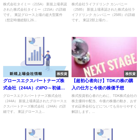
と新規上場情報～
株式会社タイミー（215A） 新規上場承認
株式会社ライフドリンク カンパニー
された株式会社タイミー（215A）の詳細
（2585） 新規上場承認された株式会社ラ
です。 東証グロース上場の超大型案件
イフドリンク カンパニー（2585）の詳細
（想定時価総額1,26...
です。 東証2部上場の...
株投資
株投資
グロースエクスパートナーズ株
【超初心者向け】TDKの株の購
式会社（244A）のIPO～初値予
入の仕方と今後の株価予想
想と新規上場情報～
グロースエクスパートナーズ株式会社
株式投資初心者のために、TDK株式会社の
（244A） 新規上場承認されたグロースエ
株主優待や配当、今後の株価の動き、おす
クスパートナーズ株式会社（244A）の詳
すめ証券会社などについても分かりやすく
細です。 東証グロース上...
解説します。...