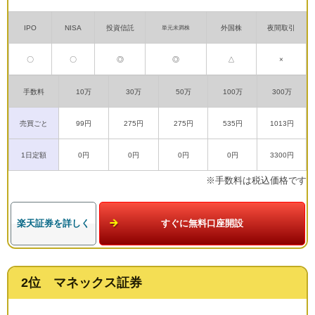
IPO
NISA
投資信託
外国株
夜間取引
単元未満株
〇
〇
◎
◎
△
×
手数料
10万
30万
50万
100万
300万
売買ごと
99円
275円
275円
535円
1013円
1日定額
0円
0円
0円
0円
3300円
※手数料は税込価格です
楽天証券を詳しく
すぐに無料口座開設
2位 マネックス証券