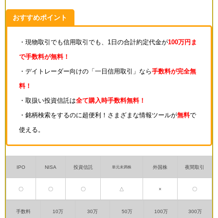
おすすめポイント
・現物取引でも信用取引でも、1日の合計約定代金が
100万円ま
で手数料が無料！
・デイトレーダー向けの「一日信用取引」なら
手数料が完全無
料！
・取扱い投資信託は
全て購入時手数料無料！
・銘柄検索をするのに超便利！さまざまな情報ツールが
無料
で
使える。
IPO
NISA
投資信託
外国株
夜間取引
単元未満株
〇
〇
〇
△
×
〇
手数料
10万
30万
50万
100万
300万