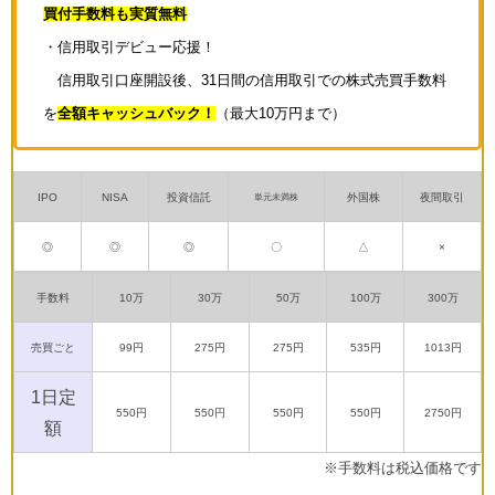
買付手数料も実質無料
・信用取引デビュー応援！
信用取引口座開設後、31日間の信用取引での株式売買手数料
を
全額キャッシュバック！
（最大10万円まで）
IPO
NISA
投資信託
外国株
夜間取引
単元未満株
◎
◎
◎
〇
△
×
手数料
10万
30万
50万
100万
300万
売買ごと
99円
275円
275円
535円
1013円
1日定
550円
550円
550円
550円
2750円
額
※手数料は税込価格です