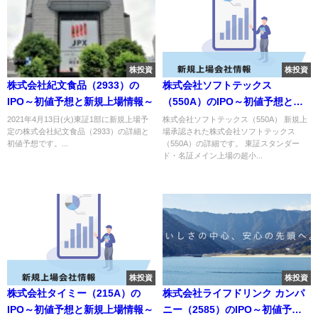
株投資
株投資
株式会社紀文食品（2933）の
株式会社ソフトテックス
IPO～初値予想と新規上場情報～
（550A）のIPO～初値予想と新
規上場情報～
2021年4月13日(火)東証1部に新規上場予
株式会社ソフトテックス（550A） 新規上
定の株式会社紀文食品（2933）の詳細と
場承認された株式会社ソフトテックス
初値予想です。...
（550A）の詳細です。 東証スタンダー
ド・名証メイン上場の超小...
株投資
株投資
株式会社タイミー（215A）の
株式会社ライフドリンク カンパ
IPO～初値予想と新規上場情報～
ニー（2585）のIPO～初値予想