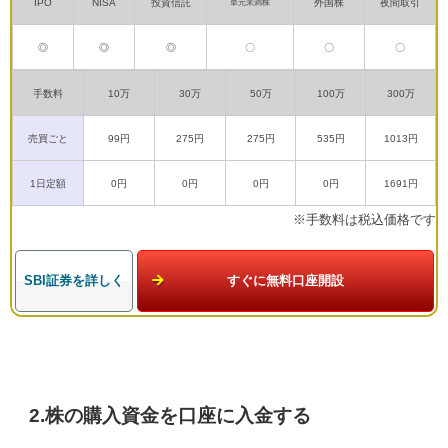
IPO
NISA
投資信託
外国株
夜間取引
単元未満株
◎
◎
◎
〇
〇
〇
手数料
10万
30万
50万
100万
300万
売買ごと
99円
275円
275円
535円
1013円
1日定額
0円
0円
0円
0円
1691円
※手数料は税込価格です
SBI証券を詳しく
すぐに無料口座開設
2.株の購入資金を口座に入金する