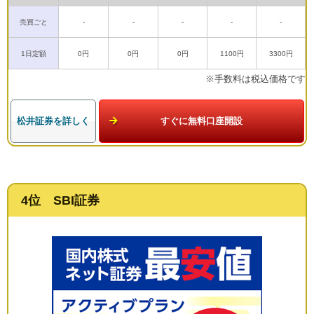
売買ごと
-
-
-
-
-
1日定額
0円
0円
0円
1100円
3300円
※手数料は税込価格です
松井証券を詳しく
すぐに無料口座開設
4位 SBI証券