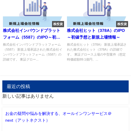
株投資
株投資
株式会社インバウンドプラット
株式会社ヒット（378A）のIPO
フォーム（5587）のIPO～初値
～初値予想と新規上場情報～
予想と新規上場情報～
株式会社インバウンドプラットフォーム
株式会社ヒット（378A） 新規上場承認さ
（5587） 新規上場承認された株式会社イ
れた株式会社ヒット（378A）の詳細で
ンバウンドプラットフォーム（5587）の
す。 東証グロース上場の中型案件（想定
詳細です。 東証グロー...
時価総額89.1億円、...
最近の投稿
新しい記事はありません
お金の疑問や悩みを解決する、オールインワンサービス＠
next（アットネクスト）