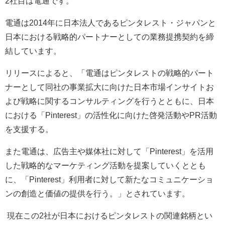
2
社目は電通です。
電通は
2014
年に日本法人であるピンタレスト・ジャパンと
日本における戦略的パートナーとしての業務提携契約を締
結しています。
リリースによると、「電通はピンタレストの戦略的パート
ナーとして同社の事業拡大に向けた日本市場インサイトお
よび戦略に関するコンサルティングを行うとともに、日本
における「
Pinterest
」の活性化に向けた啓発活動や
PR
活動
を支援する。
また電通は、広告主や媒体社に対して「
Pinterest
」を活用
した戦略的なマーケティング活動を提案していくととも
に、「
Pinterest
」利用者に対して新たなコミュニケーショ
ンの創造と価値の提供を行う。」とされています。
現在この
2
社が日本におけるピンタレストの関連銘柄とい