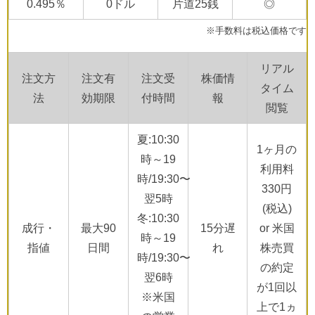
0.495％
0ドル
片道25銭
◎
※手数料は税込価格です
リアル
注文方
注文有
注文受
株価情
タイム
法
効期限
付時間
報
閲覧
夏:10:30
1ヶ月の
時～19
利用料
時/19:30〜
330円
翌5時
(税込)
冬:10:30
成行・
最大90
15分遅
or 米国
時～19
指値
日間
れ
株売買
時/19:30〜
の約定
翌6時
が1回以
※米国
上で1ヵ