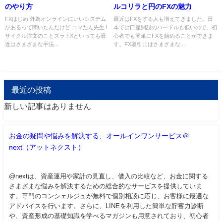
のやり方
ルコリラと円のFXの魅力
FXはじめ 外為オンラインにいいシステム
最近はFXをする人も増えてきました。日
があるって聞いたんだけど コマたん先生 i
本では口座開設のハードルも低いので、初
サイクル注文のことズラ FXといっても最
心者でも簡単にFXを始めることができま
近はさまざまな手法...
す。FX取引にはさまざまな...
最近の投稿
新しい記事はありません
お金の疑問や悩みを解決する、オールインワンサービス＠
next（アットネクスト）
@nextは、資産運用や家計の見直し、借入の比較など、お金に関する
さまざまな悩みを解決するための総合的なサービスを提供していま
す。専門のコンシェルジュが無料で個別相談に応じ、お客様に最適な
アドバイスを行います。さらに、LINEを利用した簡単な貯蓄力診断
や、資産形成の基礎知識を学べるマガジンも用意されており、初心者