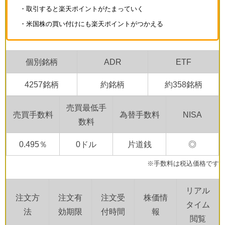
・取引すると楽天ポイントがたまっていく
・米国株の買い付けにも楽天ポイントがつかえる
個別銘柄
ADR
ETF
4257銘柄
約銘柄
約358銘柄
売買最低手
売買手数料
為替手数料
NISA
数料
0.495％
0ドル
片道銭
◎
※手数料は税込価格です
リアル
注文方
注文有
注文受
株価情
タイム
法
効期限
付時間
報
閲覧