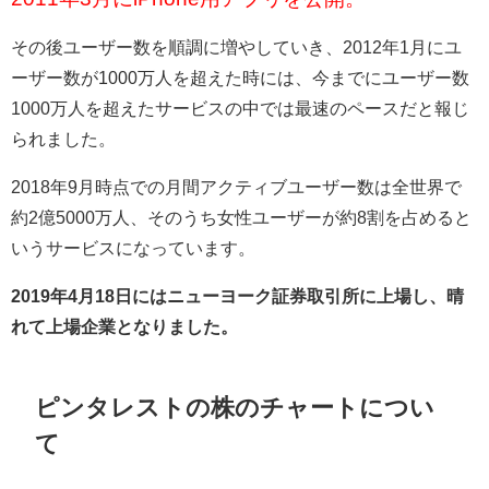
その後ユーザー数を順調に増やしていき、
2012
年
1
月にユ
ーザー数が
1000
万人を超えた時には、今までにユーザー数
1000
万人を超えたサービスの中では最速のペースだと報じ
られました。
2018
年
9
月時点での月間アクティブユーザー数は全世界で
約
2
億
5000
万人、そのうち女性ユーザーが約
8
割を占めると
いうサービスになっています。
2019年4月18日にはニューヨーク証券取引所に上場し、晴
れて上場企業となりました。
ピンタレストの株のチャートについ
て