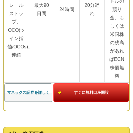
ドルの
レール
最大90
20分遅
24時間
預り
ストッ
日間
れ
金、も
プ、
しくは
OCO(ツ
米国株
イン指
の残高
値/OCOs)、
があれ
連続
ばECN
株価無
料
マネックス証券を詳しく
すぐに無料口座開設