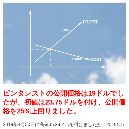
ピンタレストの公開価格は19ドルでし
たが、初値は23.75ドルを付け、公開価
格を25%上回りました。
2019
年
4
月
30
日に高値
35.29
ドルを付けましたが、
2019
年
5