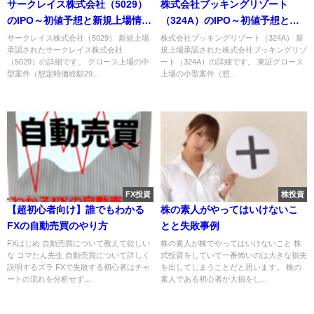
サークレイス株式会社（5029）
株式会社ブッキングリゾート
のIPO～初値予想と新規上場情報
（324A）のIPO～初値予想と新
～
規上場情報～
サークレイス株式会社（5029） 新規上場
株式会社ブッキングリゾート（324A） 新
承認されたサークレイス株式会社
規上場承認された株式会社ブッキングリゾ
（5029）の詳細です。 グロース上場の中
ート（324A）の詳細です。 東証グロース
型案件（想定時価総額29....
上場の小型案件（想...
FX投資
株投資
【超初心者向け】誰でもわかる
株の素人がやってはいけないこ
FXの自動売買のやり方
とと失敗事例
FXはじめ 自動売買について教えて欲しい
株の素人が株でやってはいけないこと 株
な コマたん先生 自動売買について詳しく
式投資をしていて一番怖いのは大きな損失
説明するズラ FXで失敗する初心者はチャ
を出してしまうことだと思います。 株の
ートの流れを分析せず...
素人である初心者が大損をし...