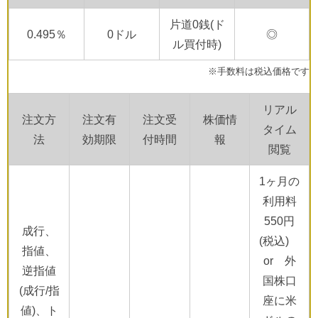
片道0銭(ド
0.495％
0ドル
◎
ル買付時)
※手数料は税込価格です
リアル
注文方
注文有
注文受
株価情
タイム
法
効期限
付時間
報
閲覧
1ヶ月の
利用料
550円
成行、
(税込)
指値、
or 外
逆指値
国株口
(成行/指
座に米
値)、ト