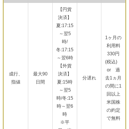
【円貨
決済】
夏:17:15
～翌5
1ヶ月の
時/
利用料
冬:17:15
330円
～翌6時
(税込)
【外貨
or 過
成行、
最大90
決済】
分遅れ
去1ヵ月
指値
日間
夏:15時
の間に1
～翌5
回以上
時/冬:15
米国株
時～翌6
の約定
時
で無料
※平