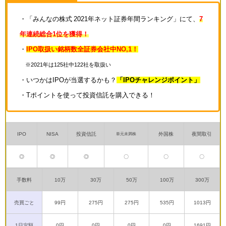
・「みんなの株式 2021年ネット証券年間ランキング」にて、
7
年連続総合1位を獲得！
・
IPO取扱い銘柄数全証券会社中NO,1！
※2021年は125社中122社を取扱い
・いつかはIPOが当選するかも？
「IPOチャレンジポイント」
・Tポイントを使って投資信託を購入できる！
IPO
NISA
投資信託
外国株
夜間取引
単元未満株
◎
◎
◎
〇
〇
〇
手数料
10万
30万
50万
100万
300万
売買ごと
99円
275円
275円
535円
1013円
1日定額
0円
0円
0円
0円
1691円