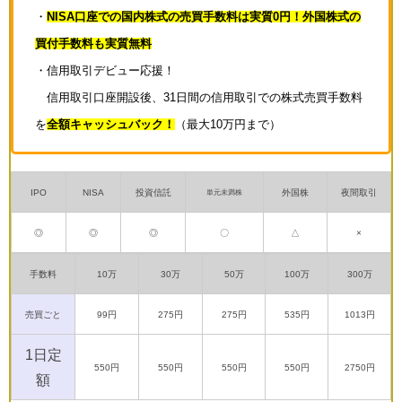
・
NISA口座での国内株式の売買手数料は実質0円！外国株式の
買付手数料も実質無料
・信用取引デビュー応援！
信用取引口座開設後、31日間の信用取引での株式売買手数料
を
全額キャッシュバック！
（最大10万円まで）
IPO
NISA
投資信託
外国株
夜間取引
単元未満株
◎
◎
◎
〇
△
×
手数料
10万
30万
50万
100万
300万
売買ごと
99円
275円
275円
535円
1013円
1日定
550円
550円
550円
550円
2750円
額