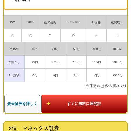
IPO
NISA
投資信託
外国株
夜間取引
単元未満株
〇
〇
◎
◎
△
×
手数料
10万
30万
50万
100万
300万
売買ごと
99円
275円
275円
535円
1013円
1日定額
0円
0円
0円
0円
3300円
※手数料は税込価格です
楽天証券を詳しく
すぐに無料口座開設
2位 マネックス証券