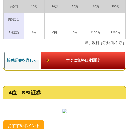
手数料
10万
30万
50万
100万
300万
売買ごと
-
-
-
-
-
1日定額
0円
0円
0円
1100円
3300円
※手数料は税込価格です
松井証券を詳しく
すぐに無料口座開設
4位 SBI証券
おすすめポイント