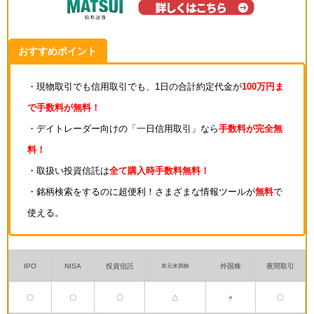
おすすめポイント
・現物取引でも信用取引でも、1日の合計約定代金が
100万円ま
で手数料が無料！
・デイトレーダー向けの「一日信用取引」なら
手数料が完全無
料！
・取扱い投資信託は
全て購入時手数料無料！
・銘柄検索をするのに超便利！さまざまな情報ツールが
無料
で
使える。
IPO
NISA
投資信託
外国株
夜間取引
単元未満株
〇
〇
〇
△
×
〇