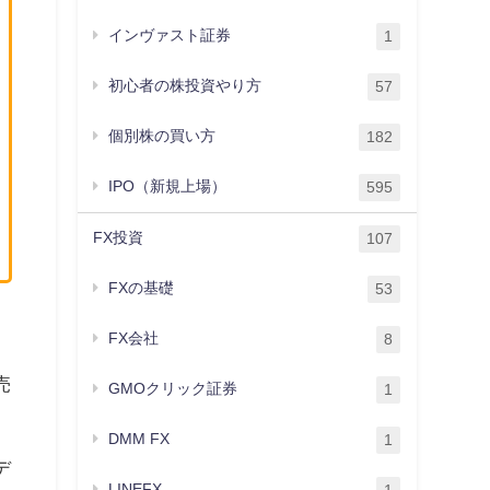
インヴァスト証券
1
初心者の株投資やり方
57
個別株の買い方
182
IPO（新規上場）
595
FX投資
107
FXの基礎
53
月
FX会社
8
売
GMOクリック証券
1
DMM FX
1
デ
LINEFX