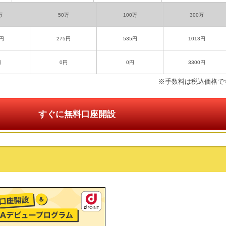
万
50万
100万
300万
5円
275円
535円
1013円
円
0円
0円
3300円
※手数料は税込価格で
すぐに無料口座開設