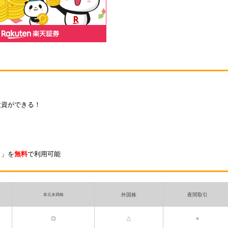
投資ができる！
ド」を
無料
で利用可能
外国株
夜間取引
単元未満株
◎
△
×