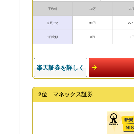
手数料
10万
30
売買ごと
99円
27
1日定額
0円
0
楽天証券を詳しく
2位 マネックス証券