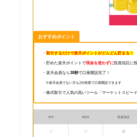
おすすめポイント
・
取引するだけで楽天ポイントがどんどん貯まる！
・貯めた楽天ポイントで
現金を使わずに
投資信託に
・楽天会員なら
30秒
で口座開設完了！
※楽天会員でない方も2分程度で口座開設できます
・株式取引で人気の高いツール「マーケットスピー
IPO
NISA
投資信託
〇
〇
◎