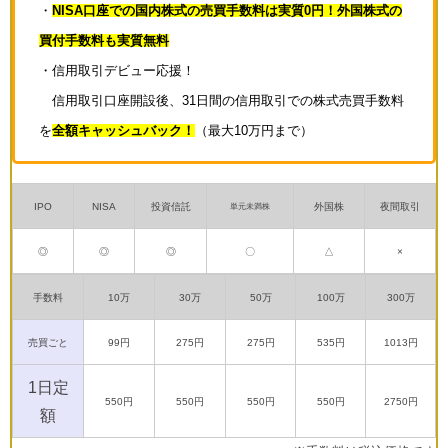
・
NISA口座での国内株式の売買手数料は実質0円！外国株式の
買付手数料も実質無料
・信用取引デビュー応援！
信用取引口座開設後、31日間の信用取引での株式売買手数料
を
全額キャッシュバック！
（最大10万円まで）
IPO
NISA
投資信託
外国株
夜間取引
単元未満株
◎
◎
◎
〇
△
×
手数料
10万
30万
50万
100万
300万
売買ごと
99円
275円
275円
535円
1013円
1日定
550円
550円
550円
550円
2750円
額