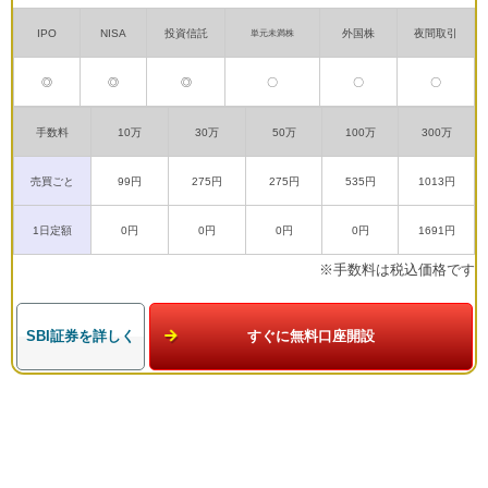
IPO
NISA
投資信託
外国株
夜間取引
単元未満株
◎
◎
◎
〇
〇
〇
手数料
10万
30万
50万
100万
300万
売買ごと
99円
275円
275円
535円
1013円
1日定額
0円
0円
0円
0円
1691円
※手数料は税込価格です
SBI証券を詳しく
すぐに無料口座開設