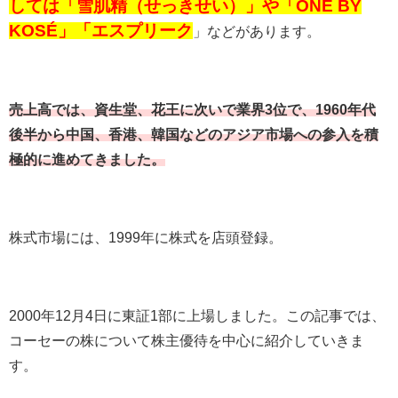
しては「雪肌精（せっきせい）」や「ONE BY
KOSÉ」「エスプリーク
」などがあります。
売上高では、資生堂、花王に次いで業界3位で、1960年代
後半から中国、香港、韓国などのアジア市場への参入を積
極的に進めてきました。
株式市場には、
1999
年に株式を店頭登録。
2000
年
12
月
4
日に東証
1
部に上場しました。この記事では、
コーセーの株について株主優待を中心に紹介していきま
す。