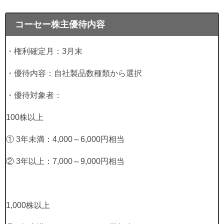
コーセー株主優待内容
・権利確定月：
3
月末
・優待内容：自社製品数種類から選択
・優待対象者：
100
株以上
①
3
年未満：
4,000
～
6,000
円相当
②
3
年以上：
7,000
～
9,000
円相当
1,000
株以上