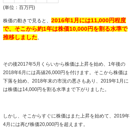
(
単位：百万円
)
2016年1月には11,000円程度
株価の動きで見ると、
で、そこから約1年は株価10,000円を割る水準で
推移しました
。
その後
2017
年
5
月くらいから株価は上昇を始め、
1
年後の
2018
年
6
月には高値
26,000
円を付けます。そこから株価は
下落を始め、
2018
年末の市況の悪さもあり、
2019
年
1
月に
は株価は
14,000
円を割る水準まで下がりました。
しかし、そこからすぐに株価はまた上昇を始めて、
2019
年
4
月には再び株価
20,000
円を超えます。