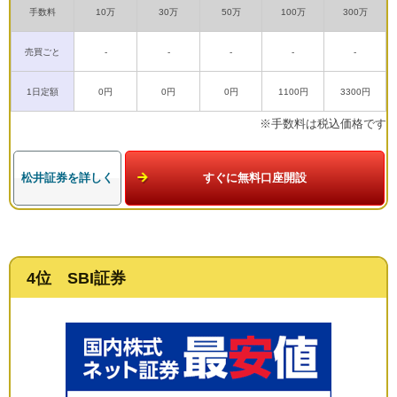
手数料
10万
30万
50万
100万
300万
売買ごと
-
-
-
-
-
1日定額
0円
0円
0円
1100円
3300円
※手数料は税込価格です
松井証券を詳しく
すぐに無料口座開設
4位 SBI証券