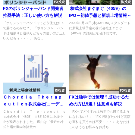
FX投資
株投資
FXのボリンジャーバンド開発者
株式会社まぐまぐ（4059）の
推奨手法！正しい使い方も解説
IPO～初値予想と新規上場情報～
「ボリンジャーバンドってどう使えばFX
2020年9月24日(木)JASDAQスタンダード
で勝てるのかな？」 「ボリンジャーバン
に新規上場予定の株式会社まぐまぐ
ドは順張りと逆張りどちらの使い方が正し
（4059）の詳細と初値予想です。...
いんだろう・・・」 あな...
株投資
FX投資
Ｃｈｏｒｄｉａ Ｔｈｅｒａｐ
FXは独学では無理？成功するた
ｅｕｔｉｃｓ株式会社[コーディ
めの方法5選！注意点も解説
ア セラピューティクス]（4895）
Ｃｈｏｒｄｉａ Ｔｈｅｒａｐｅｕｔｉｃ
「FXってどうすれは独学でも勝てるよう
ｓ株式会社（4895） ※8月30日に上場中
になれるの？」 「FXで稼ぎたいけど高額
のIPO～初値予想と新規上場情報
止が発表されました。 理由は「最近の株
な商材を買うのは不安・・・」 あなたは
～
式市場の動向等諸般の...
このようなお悩みをお持ち...