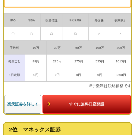
IPO
NISA
投資信託
外国株
夜間取引
単元未満株
〇
〇
◎
◎
△
×
手数料
10万
30万
50万
100万
300万
売買ごと
99円
275円
275円
535円
1013円
1日定額
0円
0円
0円
0円
3300円
※手数料は税込価格です
楽天証券を詳しく
すぐに無料口座開設
2位 マネックス証券