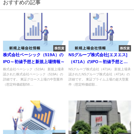
おすすめの記事
株投資
株投資
株式会社ベーシック（519A）の
NSグループ株式会社[エヌエス]
IPO～初値予想と新規上場情報～
（471A）のIPO～初値予想と新
規上場情報～
株式会社ベーシック（519A） 新規上場承
NSグループ株式会社（471A） 新規上場承
認された株式会社ベーシック（519A）の
認されたNSグループ株式会社（471A）の
詳細です。 東証グロース上場の中型案件
詳細です。 東証プライム上場の超大型案
（想定時価総額58....
件（想定時価総額...