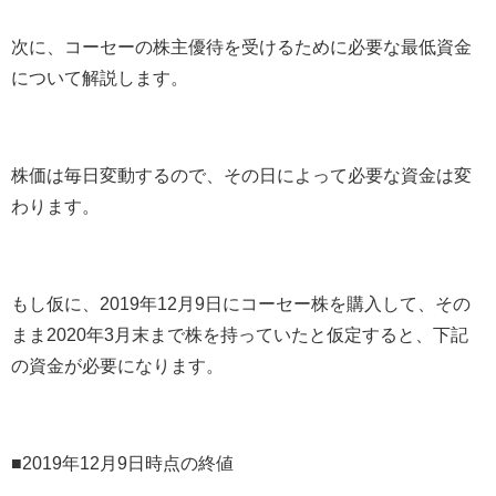
次に、コーセーの株主優待を受けるために必要な最低資金
について解説します。
株価は毎日変動するので、その日によって必要な資金は変
わります。
もし仮に、
2019
年
12
月
9
日にコーセー株を購入して、その
まま
2020
年
3
月末まで株を持っていたと仮定すると、下記
の資金が必要になります。
■
2019
年
12
月
9
日時点の終値