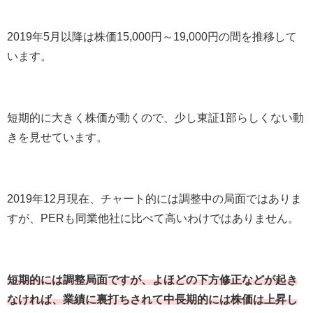
2019
年
5
月以降は株価
15,000
円～
19,000
円の間を推移して
います。
短期的に大きく株価が動くので、少し東証
1
部らしくない動
きを見せています。
2019
年
12
月現在、チャート的には調整中の局面ではありま
すが、
PER
も同業他社に比べて高いわけではありません。
短期的には調整局面ですが、よほどの下方修正などが起き
なければ、業績に裏打ちされて中長期的には株価は上昇し