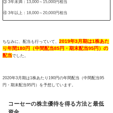
③
3
年未満：
13,000
～
15,000
円相当
④
3
年以上：
18,000
～
20,000
円相当
2019年3月期は1株あた
ちなみに、配当も行っていて、
り年間180円（中間配当85円・期末配当95円）の
配当
でした。
2020
年
3
月期は
1
株あたり
190
円の年間配当（中間配当
95
円・期末配当
95
円）を予想しています。
コーセーの株主優待を得る方法と最低
資金