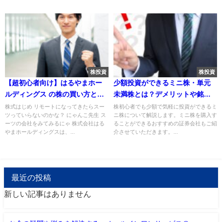
株投資
株投資
【超初心者向け】はるやまホー
少額投資ができるミニ株・単元
ルディングス の株の買い方と今
未満株とは？デメリットや銘柄
後の予測
などすべてご紹介
株式はじめ リモートになってきたらスー
株初心者でも少額で気軽に投資ができるミ
ツっていらないのかな？ にゃんこ先生 ス
ニ株について解説します。ミニ株を購入す
ーツの会社をみてみるにゃ 株式会社はる
ることができるおすすめの証券会社もご紹
やまホールディングスは、...
介させていただきます。...
最近の投稿
新しい記事はありません