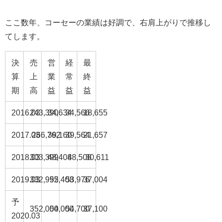
ここ数年、コーセーの業績は好調で、右肩上がりで推移し
てします。
決
売
営
経
最
算
上
業
常
終
期
高
益
益
益
2016.03
243,390
34,634
34,566
18,655
2017.03
266,762
39,160
39,564
21,657
2018.03
303,399
48,408
48,508
30,611
2019.03
332,995
52,408
53,976
37,004
予
352,000
54,000
54,700
37,100
2020.03