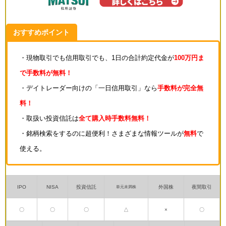
おすすめポイント
・現物取引でも信用取引でも、1日の合計約定代金が
100万円ま
で手数料が無料！
・デイトレーダー向けの「一日信用取引」なら
手数料が完全無
料！
・取扱い投資信託は
全て購入時手数料無料！
・銘柄検索をするのに超便利！さまざまな情報ツールが
無料
で
使える。
IPO
NISA
投資信託
外国株
夜間取引
単元未満株
〇
〇
〇
△
×
〇