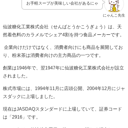
お手軽スープが美味しい会社があるにゃ
にゃんこ先生
仙波糖化工業株式会社（せんばとうかこうぎょう）は、天
然着色料のカラメルでシェア
4
割を持つ食品メーカーです。
企業向けだけではなく、消費者向けにも商品を展開してお
り、粉末茶は消費者向けの主力商品の一つです。
創業は
1946
年で、翌
1947
年に仙波糖化工業株式会社が設立
されました。
株式市場には、
1994
年
11
月に店頭公開、
2004
年
12
月にジャ
スダックに上場しました。
現在は
JASDAQ
スタンダードに上場していて、証券コード
は「
2916
」です。