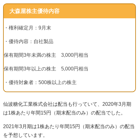
大森屋株主優待内容
・権利確定月：
9
月末
・優待内容：自社製品
保有期間
3
年未満の株主
3,000
円相当
保有期間
3
年以上の株主
5,000
円相当
・優待対象者：
500
株以上の株主
仙波糖化工業株式会社は配当も行っていて、
2020
年
3
月期
は
1
株あたり年間
15
円（期末配当のみ）の配当でした。
2021
年
3
月期は
1
株あたり年間
15
円（期末配当のみ）の配当
を予想しています。