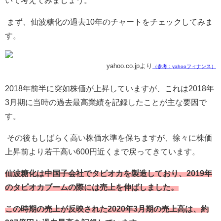
まず、仙波糖化の過去
10
年のチャートをチェックしてみま
す。
yahoo.co.jpより
（参考：yahooフィナンス）
2018
年前半に突如株価が上昇していますが、これは
2018
年
3
月期に当時の過去最高業績を記録したことが主な要因で
す。
その後もしばらく高い株価水準を保ちますが、徐々に株価
上昇前より若干高い
600
円近くまで戻ってきています。
仙波糖化は中国子会社でタピオカを製造しており、2019年
のタピオカブームの際には売上を伸ばしました。
この時期の売上が反映された2020年3月期の売上高は、約