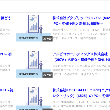
今後どう
株式会社ビタブリッドジャパン（542
IPO～初値予想と新規上場情報～
式会社の
株式会社ビタブリッドジャパン（542A） 新規
め証券会
された株式会社ビタブリッドジャパン（542A
.
です。 東証グロース上場の中型案件...
株投資
IPO～初
アルピコホールディングス株式会社
（297A）のIPO～初値予想と新規上
～
た株式会社
アルピコホールディングス株式会社（297A） 
の中型案件
承認されたアルピコホールディングス株式会社
（297A）の詳細です。 東証スタンダード上...
株投資
のIPO～初
株式会社KOKUSAI ELECTRIC[コ
レクトリック]（6525）のIPO～初
新規上場情報～
た株式会社
株式会社KOKUSAI ELECTRIC（6525） 新規
ス上場の中型案
された株式会社KOKUSAI ELECTRIC（6525