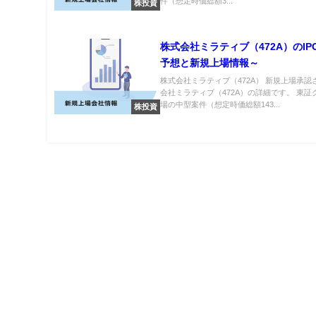
件（想定時価総額3...
株投資
株式会社ミラティブ（472A）のIP
予想と新規上場情報～
株式会社ミラティブ（472A） 新規上場承認
会社ミラティブ（472A）の詳細です。 東証
場の中型案件（想定時価総額143...
株投資