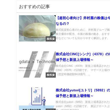
おすすめの記事
【超初心者向け】井村屋の株価は
なるの？
株式投資初心者のために、井村屋グループ株
株主優待や配当、今後の株価の動き、おすす
社などについても分かりやすく解説します。..
株投資
株式会社CINC[シンク]（4378）の
値予想と新規上場情報～
株式会社CINC（4378） 新規上場承認され
CINC（4378）の詳細です。 マザーズ上場
（想定時価総額94.8億円、...
株投資
株式会社yutori[ユトリ]（5892）
値予想と新規上場情報～
株式会社yutori（5892） 新規上場承認され
yutori（5892）の詳細です。 東証グロー