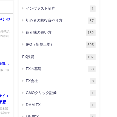
インヴァスト証券
1
A）の
初心者の株投資やり方
57
上場承認
個別株の買い方
182
）の詳細
IPO（新規上場）
595
FX投資
107
場情報
FXの基礎
53
新規上場
FX会社
8
GMOクリック証券
1
クサイエ
値予想と
DMM FX
1
上場承認
）の詳細で
LINEFX