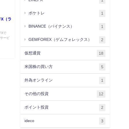
1
ポケトレ
1
FX（ラ
BINANCE（バイナンス）
1
FXで
なサービ
GEMFOREX（ゲムフォレックス）
2
仮想通貨
18
米国株の買い方
5
外為オンライン
1
その他の投資
12
ポイント投資
2
ideco
3