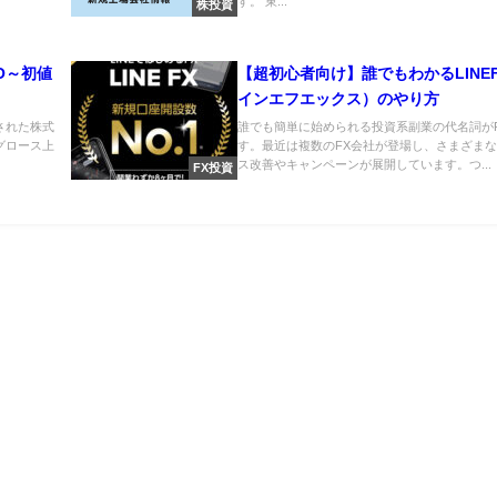
す。 東...
株投資
O～初値
【超初心者向け】誰でもわかるLINE
インエフエックス）のやり方
された株式
誰でも簡単に始められる投資系副業の代名詞が
グロース上
す。最近は複数のFX会社が登場し、さまざま
ス改善やキャンペーンが展開しています。つ...
FX投資