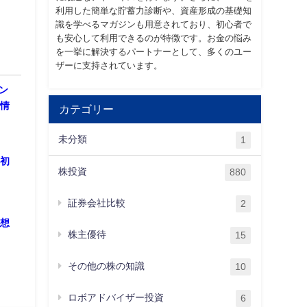
利用した簡単な貯蓄力診断や、資産形成の基礎知
識を学べるマガジンも用意されており、初心者で
も安心して利用できるのが特徴です。お金の悩み
を一挙に解決するパートナーとして、多くのユー
ザーに支持されています。
ン
場情
カテゴリー
未分類
1
～初
株投資
880
証券会社比較
2
予想
株主優待
15
その他の株の知識
10
ロボアドバイザー投資
6