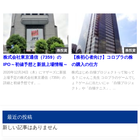
株投資
株投資
株式会社東京通信（7359）の
【株初心者向け】コロプラの株
IPO～初値予想と新規上場情報～
の購入の仕方
2020年12月24日（木）にマザーズに新規
株式はじめ 白猫プロジェクトって知って
上場予定の株式会社東京通信（7359）の
る？ にゃんこ先生 コロプラのゲームでし
詳細と初値予想です。...
ょ？ゲームに出たいにゃ 「白猫プロジェ
クト」や「白猫テニス」、...
最近の投稿
新しい記事はありません