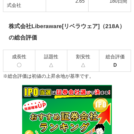
2.65
180日間
式会社
株式会社Liberaware[リベラウェア]（218A）
の総合評価
成長性
話題性
割安性
総合評価
〇
△
△
D
※総合評価は初値の上昇余地が基準です。