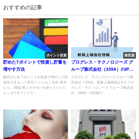
おすすめの記事
ポイント投資
株投資
貯めたTポイントで投資し貯蓄を
プログレス・テクノロジーズ グ
増やす方法
ループ株式会社（339A）のIPO
～初値予想と新規上場情報～
株式はじめ Tポイントを投資で増やして現
プログレス・テクノロジーズ グループ株
金化できるって本当？ にゃんこ先生 本当
式会社（339A） 新規上場承認されたプロ
にゃ。SBI証券とネオモバを使うといいに
グレス・テクノロジーズ グループ株式会
ゃ いまTポイントで...
社（339A）の詳細で...