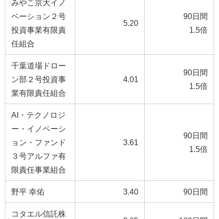
みやこ京大イノ
ベーション２号
90日間
5.20
投資事業有限責
1.5倍
任組合
千葉道場ドロー
90日間
ン部２号投資事
4.01
1.5倍
業有限責任組合
AI・テクノロジ
ー・イノベーシ
90日間
ョン・ファンド
3.61
1.5倍
３号アルファ有
限責任事業組合
野平 幸佑
3.40
90日間
コタエル信託株