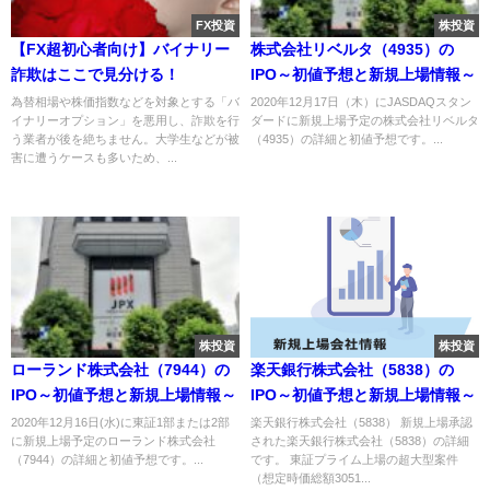
FX投資
株投資
【FX超初心者向け】バイナリー
株式会社リベルタ（4935）の
詐欺はここで見分ける！
IPO～初値予想と新規上場情報～
為替相場や株価指数などを対象とする「バ
2020年12月17日（木）にJASDAQスタン
イナリーオプション」を悪用し、詐欺を行
ダードに新規上場予定の株式会社リベルタ
う業者が後を絶ちません。大学生などが被
（4935）の詳細と初値予想です。...
害に遭うケースも多いため、...
株投資
株投資
ローランド株式会社（7944）の
楽天銀行株式会社（5838）の
IPO～初値予想と新規上場情報～
IPO～初値予想と新規上場情報～
2020年12月16日(水)に東証1部または2部
楽天銀行株式会社（5838） 新規上場承認
に新規上場予定のローランド株式会社
された楽天銀行株式会社（5838）の詳細
（7944）の詳細と初値予想です。...
です。 東証プライム上場の超大型案件
（想定時価総額3051...