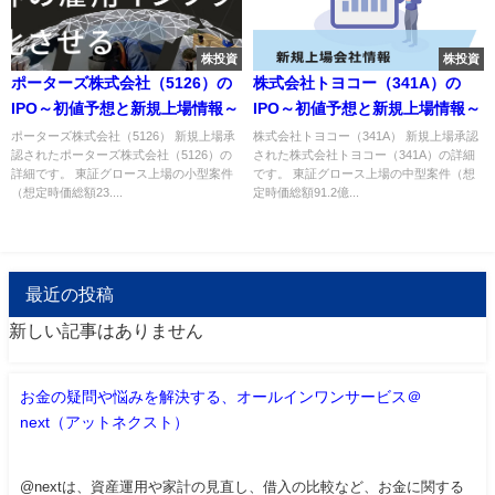
株投資
株投資
ポーターズ株式会社（5126）の
株式会社トヨコー（341A）の
IPO～初値予想と新規上場情報～
IPO～初値予想と新規上場情報～
ポーターズ株式会社（5126） 新規上場承
株式会社トヨコー（341A） 新規上場承認
認されたポーターズ株式会社（5126）の
された株式会社トヨコー（341A）の詳細
詳細です。 東証グロース上場の小型案件
です。 東証グロース上場の中型案件（想
（想定時価総額23....
定時価総額91.2億...
最近の投稿
新しい記事はありません
お金の疑問や悩みを解決する、オールインワンサービス＠
next（アットネクスト）
@nextは、資産運用や家計の見直し、借入の比較など、お金に関する