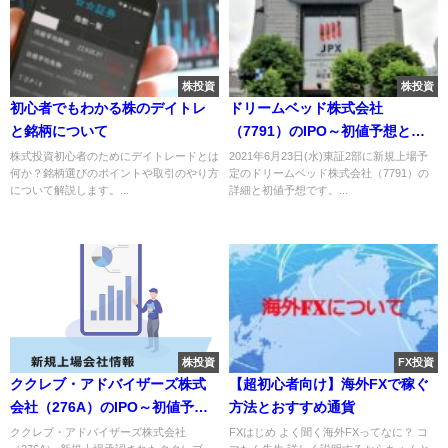
株投資
株投資
初心者でもわかる株のデイトレ
ドリームベッド株式会社
と銘柄について
（7791）のIPO～初値予想と新
規上場情報～
株式投資初心者のためにデイトレードとは
2021年6月23日(水)東証2部に新規上場予
何か？銘柄選びのポイントや取引のやり方
定のドリームベッド株式会社（7791）の
について解説します。...
詳細と初値予想です。...
株投資
FX投資
ククレブ・アドバイザーズ株式
【超初心者向け】海外FXで稼ぐ
会社（276A）のIPO～初値予想
方法とおすすめ通貨
と新規上場情報～
ククレブ・アドバイザーズ株式会社
FXはじめ よく聞く海外FXってなに？ コ