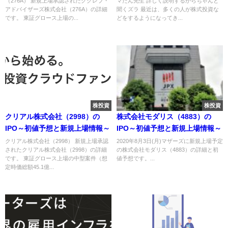
（276A） 新規上場承認されたククレブ・
マたん先生 詳しく説明するからちゃんと
アドバイザーズ株式会社（276A）の詳細
聞くズラ 最近は、多くの人が株式投資な
です。 東証グロース上場の...
どをするようになってき...
株投資
株投資
クリアル株式会社（2998）の
株式会社モダリス（4883）の
IPO～初値予想と新規上場情報～
IPO～初値予想と新規上場情報～
クリアル株式会社（2998） 新規上場承認
2020年8月3日(月)マザーズに新規上場予定
されたクリアル株式会社（2998）の詳細
の株式会社モダリス（4883）の詳細と初
です。 東証グロース上場の中型案件（想
値予想です。...
定時価総額45.1億...