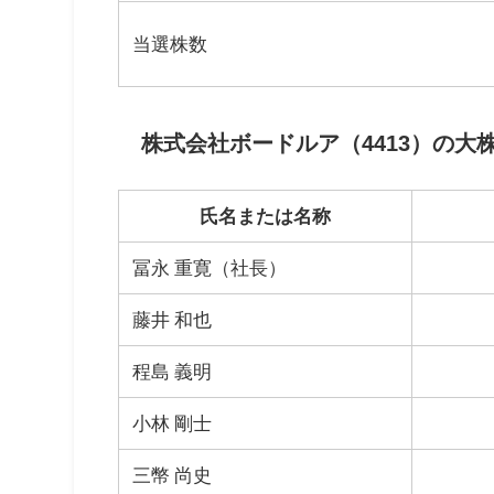
当選株数
株式会社ボードルア（4413）の大
氏名または名称
冨永 重寛（社長）
藤井 和也
程島 義明
小林 剛士
三幣 尚史