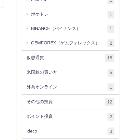
1
ポケトレ
1
BINANCE（バイナンス）
1
GEMFOREX（ゲムフォレックス）
2
仮想通貨
18
米国株の買い方
5
外為オンライン
1
その他の投資
12
ポイント投資
2
ideco
3
て