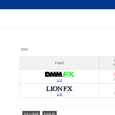
【PR】
FX会社
公式
公式
FXの基礎
FX投資