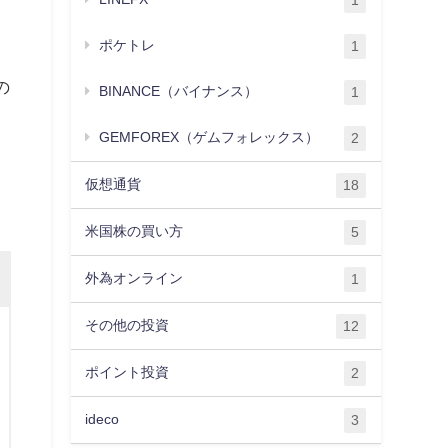
1
ポケトレ
1
の
BINANCE（バイナンス）
1
GEMFOREX（ゲムフォレックス）
2
仮想通貨
18
米国株の買い方
5
外為オンライン
1
その他の投資
12
ポイント投資
2
ideco
3