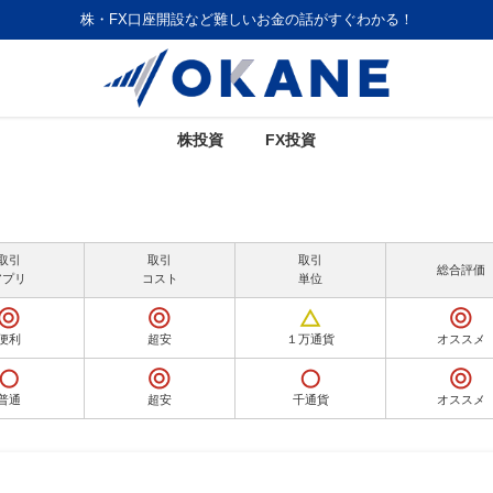
株・FX口座開設など難しいお金の話がすぐわかる！
株投資
FX投資
取引
取引
取引
総合評価
アプリ
コスト
単位
便利
超安
１万通貨
オススメ
普通
超安
千通貨
オススメ