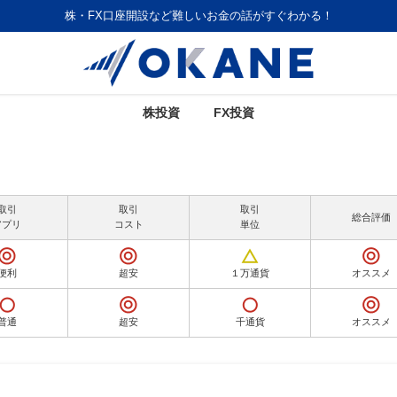
株・FX口座開設など難しいお金の話がすぐわかる！
株投資
FX投資
取引
取引
取引
総合評価
アプリ
コスト
単位
便利
超安
１万通貨
オススメ
普通
超安
千通貨
オススメ