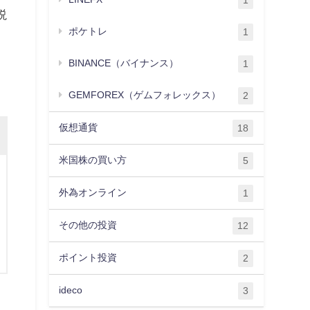
1
説
ポケトレ
1
BINANCE（バイナンス）
1
GEMFOREX（ゲムフォレックス）
2
仮想通貨
18
米国株の買い方
5
外為オンライン
1
その他の投資
12
ポイント投資
2
ideco
3