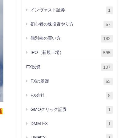
インヴァスト証券
1
初心者の株投資やり方
57
個別株の買い方
182
IPO（新規上場）
595
FX投資
107
FXの基礎
53
FX会社
8
GMOクリック証券
1
通
DMM FX
1
。
LINEFX