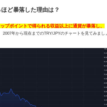
るほど暴落した理由は？
ワップポイントで得られる収益以上に通貨が暴落し、
、
2007
年から現在までの
TRY/JPY
のチャートを見てみまし